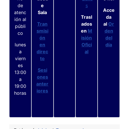
de
e
s
Acce
atenc
Sala
Trasl
da
ión al
Tran
ados
al
Or
públi
smisi
en
M
den
co
ón
isión
del
lunes
en
Ofici
día
a
direc
al
viern
to
es
Sesi
13:00
ones
a
anter
19:00
iores
horas