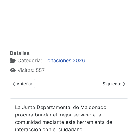
Detalles
Categoría:
Licitaciones 2026
Visitas: 557
Artículo anterior: Licitación Abreviada N.º 4/2026 – Servici
Artículo siguient
Anterior
Siguiente
La Junta Departamental de Maldonado
procura brindar el mejor servicio a la
comunidad mediante esta herramienta de
interacción con el ciudadano.