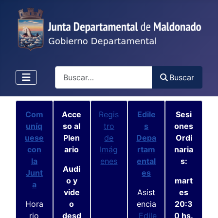
Buscar
Buscar
Com
Acce
Regis
Edile
Sesi
uníq
so al
tro
s
ones
uese
Plen
de
Depa
Ordi
con
ario
Imág
rtam
naria
la
enes
ental
s:
Audi
Junt
es
o y
mart
a
vide
Asist
es
Hora
o
encia
20:3
rio
desd
Edile
0 hs.