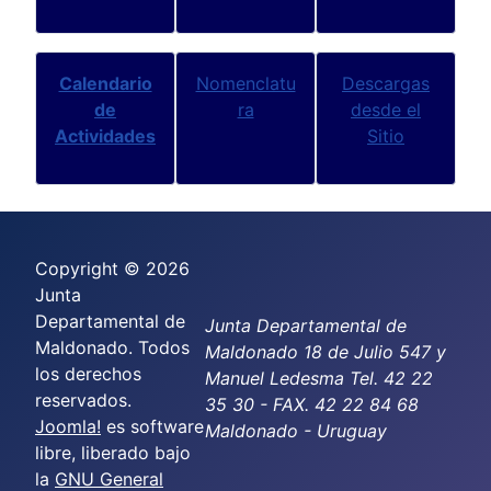
Calendario
Nomenclatu
Descargas
de
ra
desde el
Actividades
Sitio
Copyright © 2026
Junta
Departamental de
Junta Departamental de
Maldonado. Todos
Maldonado 18 de Julio 547 y
los derechos
Manuel Ledesma Tel. 42 22
reservados.
35 30 - FAX. 42 22 84 68
Joomla!
es software
Maldonado - Uruguay
libre, liberado bajo
la
GNU General