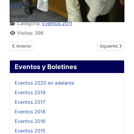
0
1
2
3
Detalles
Categoría:
Eventos 2011
Visitas: 396
Artículo anterior: Busto Cayetano Silva
Artículo siguient
Anterior
Siguiente
Eventos y Boletines
Eventos 2020 en adelante
Eventos 2019
Eventos 2017
Eventos 2018
Eventos 2016
Eventos 2015