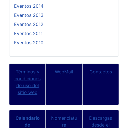
Eventos 2014
Eventos 2013
Eventos 2012
Eventos 2011
Eventos 2010
Términos y
WebMail
Contactos
condiciones
de uso del
sitio web
Calendario
Nomenclatu
Descargas
de
ra
desde el