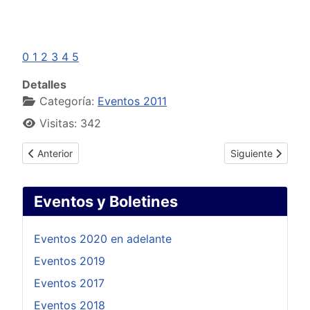
0
1
2
3
4
5
Detalles
Categoría:
Eventos 2011
Visitas: 342
Artículo anterior: Comisión especial Asuntos Municipales y D
Artículo siguien
Anterior
Siguiente
Eventos y Boletines
Eventos 2020 en adelante
Eventos 2019
Eventos 2017
Eventos 2018