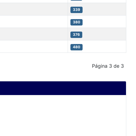
339
380
376
480
Página 3 de 3