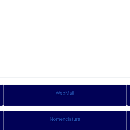
WebMail
Nomenclatura