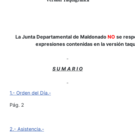
La Junta Departamental de Maldonado
NO
se respo
expresiones contenidas en la versión taqu
S U M A R I O
1.- Orden del Día.-
Pág. 2
2.- Asistencia.-