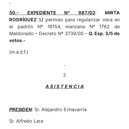
50.- EXPEDIENTE Nº 987/02
:
MIRTA
RODRÍGUEZ
S
/
permiso para regularizar obra en
el padrón Nº 16154, manzana Nº 1762 de
Maldonado – Decreto Nº 3739/00 –
Q. Esp. 3/5 de
votos.-
(m.a.d.f.)
2
A S I S T E N C I A
PRESIDEN
: Sr. Alejandro Echavarría
Sr. Alfredo Lara