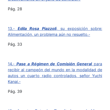
Pág. 28
13.-
Edila Rosa Piazzoli
, su exposición sobre:
Alimentación, un problema aún no resuelto.-
Pág. 33
14.-
Pase a Régimen de Comisión General
para
recibir al campeón del mundo en la modalidad de
autos un cuarto radio controlados, señor Yuchi
Kanai.-
Pág. 39