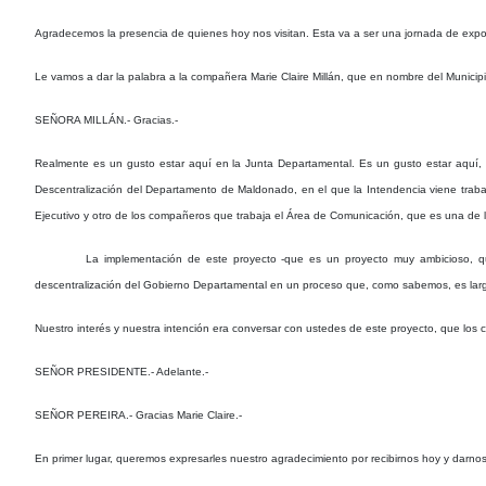
Agradecemos la presencia de quienes hoy nos visitan. Esta va a ser una jornada de expos
Le vamos a dar la palabra a la compañera Marie Claire Millán, que en nombre del Municip
SEÑORA MILLÁN.- Gracias.-
Realmente es un gusto estar aquí en la Junta Departamental. Es un gusto estar aquí, e
Descentralización del Departamento de Maldonado, en el que la Intendencia viene trabaja
Ejecutivo y otro de los compañeros que trabaja el Área de Comunicación, que es una de l
La implementación de este proyecto -que es un proyecto muy ambicioso, q
descentralización del Gobierno Departamental en un proceso que, como sabemos, es larg
Nuestro interés y nuestra intención era conversar con ustedes de este proyecto, que los
SEÑOR PRESIDENTE.- Adelante.-
SEÑOR PEREIRA.- Gracias Marie Claire.-
En primer lugar, queremos expresarles nuestro agradecimiento por recibirnos hoy y darnos