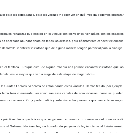
 valor para los ciudadanos, para los vecinos y poder ver en qué medida podemos optimizar
incipales fortalezas que existen en el vínculo con los vecinos; ver cuáles son los espacios
o es necesario abundar ahora en todos los detalles, pero básicamente conocer el territorio
desarrollo, identificar iniciativas que de alguna manera tengan potencial para la sinergia,
en el territorio... Porque esto, de alguna manera nos permite encontrar iniciativas que las
ortunidades de mejora que van a surgir de esta etapa de diagnóstico.-
 y las Juntas Locales, ver cómo se están dando estos vínculos. Hemos tenido, por ejemplo,
e un tema bien interesante, ver cómo son esos canales de comunicación, cómo se pueden
sos de comunicación y poder definir y seleccionar los procesos que van a tener mayor
 las prácticas, las expectativas que se generan en torno a un nuevo modelo que se está
de el Gobierno Nacional hay un borrador de proyecto de ley tendiente al fortalecimiento