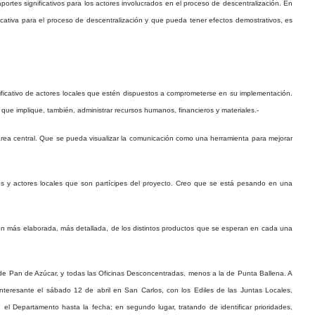
tes significativos para los actores involucrados en el proceso de descentralización. En
icativa para el proceso de descentralización y que pueda tener efectos demostrativos, es
gnificativo de actores locales que estén dispuestos a comprometerse en su implementación.
que implique, también, administrar recursos humanos, financieros y materiales.-
 área central. Que se pueda visualizar la comunicación como una herramienta para mejorar
ales y actores locales que son partícipes del proyecto. Creo que se está pesando en una
ión más elaborada, más detallada, de los distintos productos que se esperan en cada una
a de Pan de Azúcar, y todas las Oficinas Desconcentradas, menos a la de Punta Ballena. A
nteresante el sábado 12 de abril en San Carlos, con los Ediles de las Juntas Locales,
el Departamento hasta la fecha; en segundo lugar, tratando de identificar prioridades,