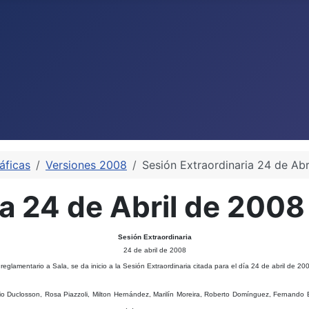
áficas
Versiones 2008
Sesión Extraordinaria 24 de Abr
ia 24 de Abril de 2008
Sesión Extraordinaria
24 de abril de 2008
glamentario a Sala, se da inicio a la Sesión Extraordinaria citada para el día 24 de abril de 200
gio Duclosson, Rosa Piazzoli, Milton Hernández, Marilín Moreira, Roberto Domínguez, Fernando