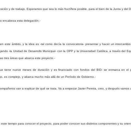
ición y de trabajo. Esperamos que sea lo más fructífera posible, para el bien de la Junta y de
io encabeza esta delegación.-
n este ámbito, y la idea es -tal como decía la convocatoria- presentar y hacer un intercambio
ndo -la Unidad de Desarrollo Municipal- con la OPP y la Universidad Católica, a través del Eq
as tres áreas que abarca este proyecto.-
ue tiene nueve meses de duración y es financiado con fondos del BID- se enmarca en el p
o, es complejo, y abarca mucho más allá de un Período de Gobierno.-
 compañeros van a explicar de qué se trata. Va a empezar Javier Pereira, creo, y después vamos 
 este tiempo para conocer el proyecto, para poder conocer sus distintos componentes y su orient