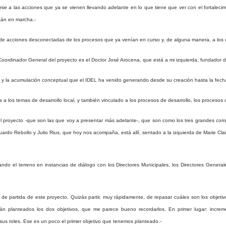
se a las acciones que ya se vienen llevando adelante en lo que tiene que ver con el fortalec
tán en marcha.-
 de acciones desconectadas de los procesos que ya venían en curso y, de alguna manera, a los cu
ordinador General del proyecto es el Doctor José Arocena, que está a mi izquierda, fundador del 
a y la acumulación conceptual que el IDEL
ha venido generando desde su creación hasta la fecha
a los temas de desarrollo local, y también vinculado a los procesos de desarrollo, los procesos 
proyecto -que son las que voy a presentar más adelante-, que son como los tres grandes compo
ardo Rebollo y Julio Rius, que hoy nos acompaña, está allí, sentado a la izquierda de Marie Cla
 el terreno en instancias de diálogo con los Directores Municipales, los Directores Generale
 partida de este proyecto. Quizás partir, muy rápidamente, de repasar cuáles son los objetiv
án planteados los dos objetivos, que me parece bueno recordarlos. En primer lugar: increm
us roles. Ese es un poco el primer objetivo que tenemos planteado.-