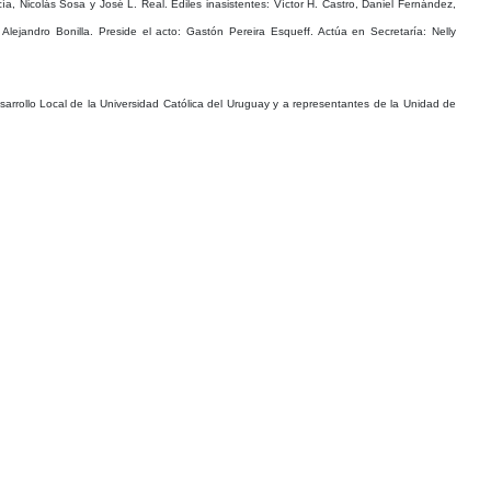
, Nicolás Sosa y José L. Real. Ediles inasistentes: Víctor H. Castro, Daniel Fernández,
ejandro Bonilla. Preside el acto: Gastón Pereira Esqueff. Actúa en Secretaría: Nelly
rrollo Local de la Universidad Católica del Uruguay y a representantes de la Unidad de