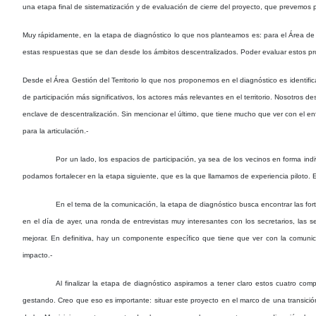
una etapa final de sistematización y de evaluación de cierre del proyecto, que prevemos 
Muy rápidamente, en la etapa de diagnóstico lo que nos planteamos es: para el Área de G
estas respuestas que se dan desde los ámbitos descentralizados. Poder evaluar estos pro
Desde el Área Gestión del Territorio lo que nos proponemos en el diagnóstico es identifica
de participación más significativos, los actores más relevantes en el territorio. Nosotro
enclave de descentralización. Sin mencionar el último, que tiene mucho que ver con el enfo
para la articulación.-
Por un lado, los espacios de participación, ya sea de los vecinos en forma indiv
podamos fortalecer en la etapa siguiente, que es la que llamamos de experiencia piloto. En
En el tema de la comunicación, la etapa de diagnóstico busca encontrar las for
en el día de ayer, una ronda de entrevistas muy interesantes con los secretarios, la
mejorar. En definitiva, hay un componente específico que tiene que ver con la comun
impacto.-
Al finalizar la etapa de diagnóstico aspiramos a tener claro estos cuatro c
gestando. Creo que eso es importante: situar este proyecto en el marco de una transici