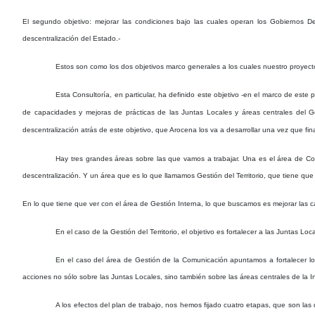
El segundo objetivo: mejorar las condiciones bajo las cuales operan los Gobiernos Dep
descentralización del Estado.-
Estos son como los dos objetivos marco generales a los cuales nuestro proyecto
Esta Consultoría, en particular, ha definido este objetivo -en el marco de este
de capacidades y mejoras de prácticas de las Juntas Locales y áreas centrales del Go
descentralización atrás de este objetivo, que Arocena los va a desarrollar una vez que fi
Hay tres grandes áreas sobre las que vamos a trabajar. Una es el área de Co
descentralización. Y un área que es lo que llamamos Gestión del Territorio, que tiene que 
En lo que tiene que ver con el área de Gestión Interna, lo que buscamos es mejorar las 
En el caso de la Gestión del Territorio, el objetivo es fortalecer a las Juntas Loc
En el caso del área de Gestión de la Comunicación apuntamos a fortalecer lo
acciones no sólo sobre las Juntas Locales, sino también sobre las áreas centrales de la I
A los efectos del plan de trabajo, nos hemos fijado cuatro etapas, que son la