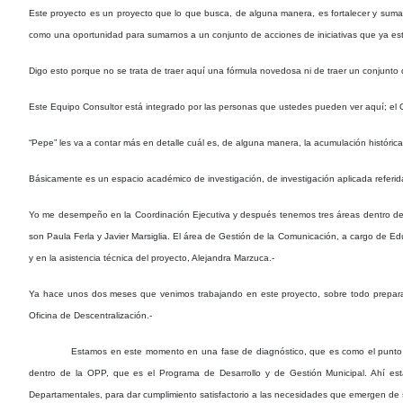
Este proyecto es un proyecto que lo que busca, de alguna manera, es fortalecer y sumar
como una oportunidad para sumarnos a un conjunto de acciones de iniciativas que ya es
Digo esto porque no se trata de traer aquí una fórmula novedosa ni de traer un conjunto
Este Equipo Consultor está integrado por las personas que ustedes pueden ver aquí; el Co
“Pepe” les va a contar más en detalle cuál es, de alguna manera, la acumulación históric
Básicamente es un espacio académico de investigación, de investigación aplicada referida 
Yo me desempeño en la Coordinación Ejecutiva y después tenemos tres áreas dentro del 
son Paula Ferla y Javier Marsiglia. El área de Gestión de la Comunicación, a cargo de Edu
y en la asistencia técnica del proyecto, Alejandra Marzuca.-
Ya hace unos dos meses que venimos trabajando en este proyecto, sobre todo preparando
Oficina de Descentralización.-
Estamos en este momento en una fase de diagnóstico, que es como el punto de
dentro de la OPP, que es el Programa de Desarrollo y de Gestión Municipal. Ahí est
Departamentales, para dar cumplimiento satisfactorio a las necesidades que emergen de s