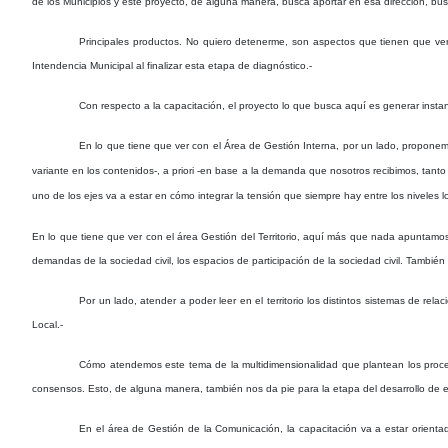
de los Municipios y este proyecto, de alguna manera, busca aportar en esa dirección, bu
Principales productos. No quiero detenerme, son aspectos que tienen que ve
Intendencia Municipal al finalizar esta etapa de diagnóstico.-
Con respecto a la capacitación, el proyecto lo que busca aquí es generar insta
En lo que tiene que ver con el Área de Gestión Interna, por un lado, propone
variante en los contenidos-, a priori -en base a la demanda que nosotros recibimos, tanto 
uno de los ejes va a estar en cómo integrar la tensión que siempre hay entre los niveles loc
En lo que tiene que ver con el área Gestión del Territorio, aquí más que nada apuntamos a
demandas de la sociedad civil, los espacios de participación de la sociedad civil. También
Por un lado, atender a poder leer en el territorio los distintos sistemas de rela
Local.-
Cómo atendemos este tema de la multidimensionalidad que plantean los procesos
consensos. Esto, de alguna manera, también nos da pie para la etapa del desarrollo de ex
En el área de Gestión de la Comunicación, la capacitación va a estar orienta