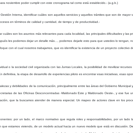
para noviembre poder cumplir con este cronograma tal como está establecido.- (a.g.b.)
estión Interna, identificar cuáles son aquellos servicios y aquellos trámites que son de mayor
cesos en términos de calidad y cantidad, de tiempo y de productividad.-
r cuáles son los asuntos más relevantes para cada localidad, las principales dificultades y las pr
s después les podemos dejar un detalle más…, podemos dejarle esto para que ustedes lo tengan, n
que con el cual nosotros trabajamos, que es identificar la existencia de un proyecto colectivo de 
idual o la sociedad civil organizada con las Juntas Locales, la posibilidad de movilizar recursos 
 definitiva, la etapa de desarrollo de experiencias piloto es encontrar esas iniciativas, esas op
talezas y debilidades de la comunicación, principalmente entre las áreas del Gobierno Municipal
s secretarias de las Oficinas Desconcentradas -Maldonado Este y Maldonado Oeste-, y ese fu
icación, que la buscamos atender de manera especial. Un mapeo de actores clave en los proce
omponentes: por un lado, el marco normativo que regula roles y responsabilidades, por un lado
ón que estamos viviendo, de un modelo actual hacia un nuevo modelo que está en discusión. Des