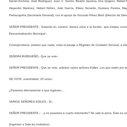
Daniel Ancheta, José Rodríguez, Juan C. Serrón, Beatriz Jaurena, Ana Quijano, Rafael B
Alejandro Martínez, Hebert Núñez, Julio García, Eliseo Servetto, Gustavo Pereira, M
Pietracaprina (Secretaria General), con el apoyo de Gonzalo Pérez Muró (Director de Direcc
SEÑOR PRESIDENTE.- Estando en número, damos inicio a la Sesión, que estaba convocada 
Descentralización Municipal.-
Correspondería, primero que nada, votar el pasaje a Régimen de Comisión General, a efecto
SEÑORA BURGUEÑO.- Que se vote.-
SEÑOR PRESIDENTE.- Que se vote, solicitan varios señores Ediles. Los que estén por la a
SE VOTA: unanimidad, 20 votos.-
¿Pasamos directamente a que ingresen...
VARIOS SEÑORES EDILES.- Sí.-
SEÑOR PRESIDENTE.- ...y no pasamos a cuarto intermedio? No vale la pena. Esta es una
(Ingresan a Sala los invitados).-