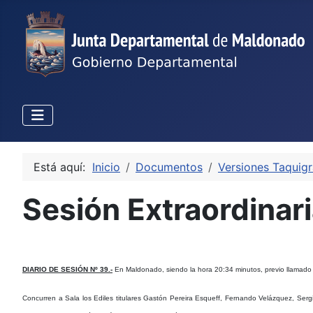
Está aquí:
Inicio
Documentos
Versiones Taquigr
Sesión Extraordinar
DIARIO DE SESIÓN Nº 39.-
En Maldonado, siendo la hora 20:34 minutos, previo llamado re
Concurren a Sala los Ediles titulares Gastón Pereira Esqueff, Fernando Velázquez, Ser