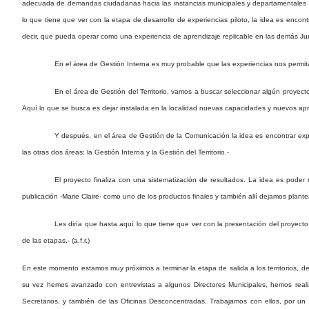
adecuada de demandas ciudadanas hacia las instancias municipales y departamentales y s
lo que tiene que ver con la etapa de desarrollo de experiencias piloto, la idea es enco
decir, que pueda operar como una experiencia de aprendizaje replicable en las demás Jun
En el área de Gestión Interna es muy probable que las experiencias nos permita
En el área de Gestión del Territorio, vamos a buscar seleccionar algún proyect
Aquí lo que se busca es dejar instalada en la localidad nuevas capacidades y nuevos apre
Y después, en el área de Gestión de la Comunicación la idea es encontrar expe
las otras dos áreas: la Gestión Interna y la Gestión del Territorio.-
El proyecto finaliza con una sistematización de resultados. La idea es poder
publicación -Marie Claire- como uno de los productos finales y también allí dejamos plant
Les diría que hasta aquí lo que tiene que ver con la presentación del proyec
de las etapas.- (a.f.r.)
En este momento estamos muy próximos a terminar la etapa de salida a los territorios, d
su vez hemos avanzado con entrevistas a algunos Directores Municipales, hemos realiz
Secretarios, y también de las Oficinas Desconcentradas. Trabajamos con ellos, por un 