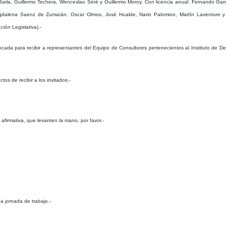
arla, Guillermo Techera, Wenceslao Séré y Guillermo Moroy. Con licencia anual: Fernando García
agdalena Saenz de Zumarán, Oscar Olmos, José Hualde, Nario Palomino, Martín Laventure y Al
ión Legislativa).-
para recibir a representantes del Equipo de Consultores pertenecientes al Instituto de Desa
s de recibir a los invitados.-
firmativa, que levanten la mano, por favor.-
 jornada de trabajo.-