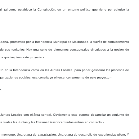
, tal como establece la Constitución, en un entorno político que tiene por objetivo la
udadana, promovido por la Intendencia Municipal de Maldonado, a través del fortalecimiento
 sus territorios.-
Hay una serie de elementos conceptuales vinculados a la noción de
os que inspiran este proyecto.-
nto en la Intendencia como en las Juntas Locales, para poder gestionar los procesos de
rganizaciones sociales; esa constituye el tercer componente de este proyecto.-
n.-
 Juntas Locales con el área central. Obviamente esto supone desarrollar un conjunto de
as cuales las Juntas y las Oficinas Desconcentradas entran en contacto.-
te momento. Una etapa de capacitación. Una etapa de desarrollo de experiencias piloto. Y