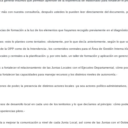
sca generar insumos que permitan aprender de la experiencia de Maldonado para fortalecer el pro
r más con nuestra consultoría, después ustedes lo pueden leer directamente del documento, p
ncias de formación a la luz de los elementos que hayamos recogido previamente en el diagnóstic
mos -esto lo planteo como tentativo; obviamente, por lo que decía anteriormente, según lo que 
de la OPP como de la Intendencia-, los contenidos centrales para el Área de Gestión Interna iría
ales y centrales a la planificación- y,
por otro lado, un taller de formación y aplicación en gere
 fortalecer el relacionamiento de las Juntas Locales con el Ejecutivo Departamental, cómo poder 
 a fortalecer las capacidades para manejar recursos y los distintos niveles de autonomía.-
ciones de poder, la presencia de distintos actores locales -ya sea actores político-administrativos
 de desarrollo local en cada uno de los territorios y lo que decíamos al principio: cómo podem
periencias piloto.-
da a mejorar la comunicación a nivel de cada Junta Local, así como de las Juntas con el Gobi