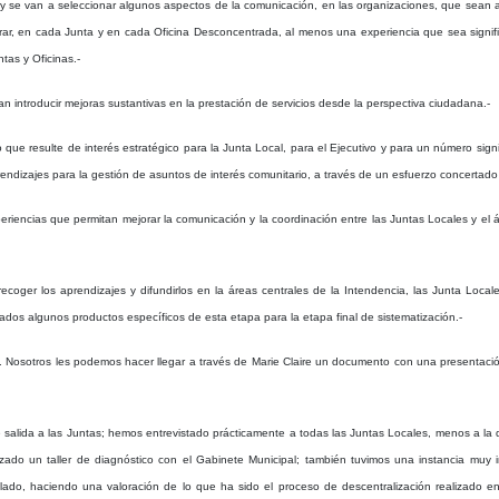
e van a seleccionar algunos aspectos de la comunicación, en las organizaciones, que sean apor
ntrar, en cada Junta y en cada Oficina Desconcentrada, al menos una experiencia que sea signif
tas y Oficinas.-
n introducir mejoras sustantivas en la prestación de servicios desde la perspectiva ciudadana.-
o que resulte de interés estratégico para la Junta Local, para el Ejecutivo y para un número si
ndizajes para la gestión de asuntos de interés comunitario, a través de un esfuerzo concertado 
riencias que permitan mejorar la comunicación y la coordinación entre las Juntas Locales y el
 recoger los aprendizajes y difundirlos en la áreas centrales de la Intendencia, las Junta Loc
eados algunos productos específicos de esta etapa para la etapa final de sistematización.-
to. Nosotros les podemos hacer llegar a través de Marie Claire un documento con una presentac
e salida a las Juntas; hemos entrevistado prácticamente a todas las Juntas Locales, menos a l
ado un taller de diagnóstico con el Gabinete Municipal; también tuvimos una instancia muy i
lado, haciendo una valoración de lo que ha sido el proceso de descentralización realizado en 