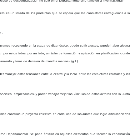
ceso de descentralización no sólo en el Departamento sino también a nivel nacional.-
ero es un listado de los productos que se espera que los consultores entreguemos a la
o.-
vayamos recogiendo en la etapa de diagnóstico, puede sufrir ajustes, puede haber alguna
n por estos lados: por un lado, un taller de formación y aplicación en planificación -donde
nciamiento y toma de decisión de mandos medios.-
(g.t.)
manejar estas tensiones entre lo central y lo local, entre las estructuras estatales y las
, sociales, empresariales- y poder trabajar mejor los vínculos de estos actores con la Junta
os construir un proyecto colectivo en cada una de las Juntas que logre articular ciertos
erno Departamental. Se pone énfasis en aquellos elementos que faciliten la canalización