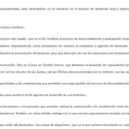
artamentales, para desempeñar un rol creciente en el proceso de desarrollo local y regional
 busca contribuir.-
 proyecto más amplio-, que es el de contribuir al proceso de descentralización y participación ci
bierno Departamental, como prestadores de servicios al ciudadano y agentes de desarrollo de
nalicemos la presentación del proyecto, pero que tiene que ver con los supuestos y los fundament
municación. Otra es el área de Gestión Interna, que llamamos el desarrollo de capacidades ta
ver con los vínculos de las Juntas y de las Oficinas Desconcentradas con su territorio, con las o
capacidades y las competencias que permitirán una mejor gestión del proceso de descentralizació
ales para asumir el rol de agentes de desarrollo de sus territorios.-
s mecanismos y los procesos que permitan mejorar la comunicación y la coordinación entre las
ntendencia. También, en cierta medida, trabajar con lo que son las organizaciones sociales con l
s que están allí planteadas. Una etapa de diagnóstico, que es la que estamos transitando en es