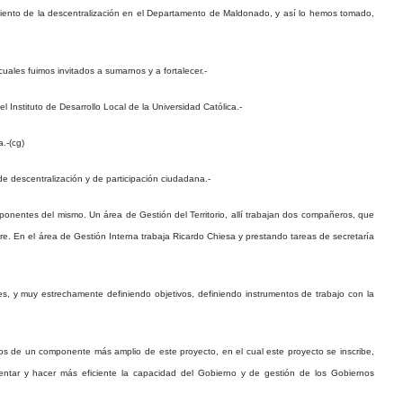
imiento de la descentralización en el Departamento de Maldonado, y así lo hemos tomado,
ales fuimos invitados a sumarnos y a fortalecer.-
Instituto de Desarrollo Local de la Universidad Católica.-
.-(cg)
de descentralización y de participación ciudadana.-
nentes del mismo. Un área de Gestión del Territorio, allí trabajan dos compañeros, que
ire. En el área de Gestión Interna trabaja Ricardo Chiesa y prestando tareas de secretaría
s, y muy estrechamente definiendo objetivos, definiendo instrumentos de trabajo con la
os de un componente más amplio de este proyecto, en el cual este proyecto se inscribe,
entar y hacer más eficiente la capacidad del Gobierno y de gestión de los Gobiernos