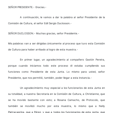
SEÑOR PRESIDENTE.- Gracias.-
A continuación, le vamos a dar la palabra al señor Presidente de la
Comisión de Cultura, el señor Edil Sergio Duclosson.-
SEÑOR DUCLOSSON.- Muchas gracias, señor Presidente.-
Mis palabras van a ser dirigidas únicamente al proceso que tuvo esta Comisión
de Cultura para haber arribado al logro de esta muestra.-
En primer lugar, un agradecimiento al compañero Gastón Pereira,
porque cuando iniciamos todo este proceso él estaba cumpliendo sus
funciones como Presidente de esta Junta. Lo mismo para usted, señor
Presidente, que nos permitió, también, poder llegar a esta instancia.-
Un agradecimiento muy especial a los funcionarios de esta Junta en
su totalidad, a nuestra Secretaria en la Comisión de Cultura, a Christianne, que
se ha movido bastante con esto; a Rosana Camacho, de Protocolo, que
también se movilizó mucho por esta muestra, lo mismo que a Nelly
Pietracaprina, que a Pérez, y que a todos los funcionarios de esta Junta, que