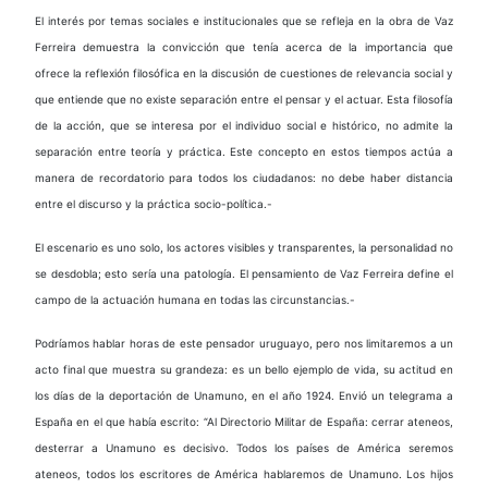
El interés por temas sociales e institucionales que se refleja en la obra de Vaz
Ferreira demuestra la convicción que tenía acerca de la importancia que
ofrece la reflexión filosófica en la discusión de cuestiones de relevancia social y
que entiende que no existe separación entre el pensar y el actuar. Esta filosofía
de la acción, que se interesa por el individuo social e histórico, no admite la
separación entre teoría y práctica. Este concepto en estos tiempos actúa a
manera de recordatorio para todos los ciudadanos: no debe haber distancia
entre el discurso y la práctica socio-política.-
El escenario es uno solo, los actores visibles y transparentes, la personalidad no
se desdobla; esto sería una patología. El pensamiento de Vaz Ferreira define el
campo de la actuación humana en todas las circunstancias.-
Podríamos hablar horas de este pensador uruguayo, pero nos limitaremos a un
acto final que muestra su grandeza: es un bello ejemplo de vida, su actitud en
los días de la deportación de Unamuno, en el año 1924. Envió un telegrama a
España en el que había escrito: “Al Directorio Militar de España: cerrar ateneos,
desterrar a Unamuno es decisivo. Todos los países de América seremos
ateneos, todos los escritores de América hablaremos de Unamuno. Los hijos