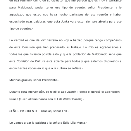
en esa reunión- como de su dialecto, que me parece que es muy importante
para Maldonado poder tener ese tipo de evento, señor Presidente, y le
agradezco que usted nos haya hecho partícipes de esa reunión y haber
escuchado esas palabras, que esta Junta va a estar siempre abierta para ese
tipo de eventos.-
La verdad es que de Vaz Ferreira no voy a hablar, porque tengo compañeros
de esta Comisión que han preparado su trabajo. Lo mío es agradecerles a
todos los que hicieron posible esto y que la población de Maldonado sepa que
esta Comisión de Cultura está abierta para todos y que estamos dispuestos a
escuchar las voces en lo que a la cultura se refiere.-
Muchas gracias, señor Presidente.-
Durante esta intervención, se retiró el Edil Gastón Pereira e ingresó el Edil Hebert
Núñez (quien alternó banca con el Edil Walter Bonilla).-
SEÑOR PRESIDENTE.- Gracias, señor Edil.-
Le vamos a dar la palabra a la señora Edila Lilia Muniz.-