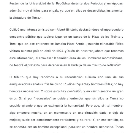
Rector de la Universidad de la República durante dos Períodos y en épocas,
además, muy difíciles para el país, ya que en ellas se desarrollaba, justamente,
la dictadura de Terra.-
Cultivó una intensa amistad con Albert Einstein, destacándose el imperecedero
encuentro público que tuviera lugar en un banco de la Plaza de los Treinta y
Tres -que en ese entonces se llamaba Plaza Artola-, cuando el notable Físico
visitara nuestro país en abril de 1924. ¿Quién de nosotros, ahora que tenemos
esta información, al atravesar la familiar Plaza de los Bomberos montevideana,
no tendrá el pretexto para detenerse en la burbuja de un minuto de reflexión?
El tributo que hoy rendimos a su recordación culmina con uno de sus
enriquecedores análisis: “Se ha dicho...” -dice- “que ‘hay hombres útiles; no hay
hombres necesarios’. Y sobre esto hay confusión, y en cierto sentido un gran
error. Si, si por ‘necesarios’ se quisiera entender que sin ellos la Tierra no
seguiría girando o que se extinguiría la humanidad. Pero que, sin tal hombre,
algo empeora mucho, en un momento o en una situación dada, o deja de
mejorar, suele ser completamente verdadero, y no raro. Y, en ese sentido, no
se necesita ser un hombre excepcional para ser un hombre necesario. Todas