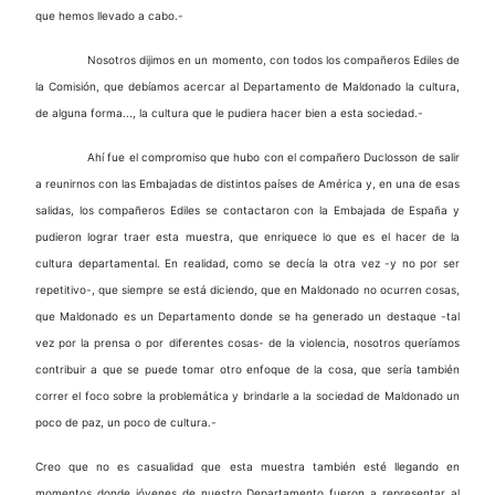
que hemos llevado a cabo.-
Nosotros dijimos en un momento, con todos los compañeros Ediles de
la Comisión, que debíamos acercar al Departamento de Maldonado la cultura,
de alguna forma..., la cultura que le pudiera hacer bien a esta sociedad.-
Ahí fue el compromiso que hubo con el compañero Duclosson de salir
a reunirnos con las Embajadas de distintos países de América y, en una de esas
salidas, los compañeros Ediles se contactaron con la Embajada de España y
pudieron lograr traer esta muestra, que enriquece lo que es el hacer de la
cultura departamental. En realidad, como se decía la otra vez -y no por ser
repetitivo-, que siempre se está diciendo, que en Maldonado no ocurren cosas,
que Maldonado es un Departamento donde se ha generado un destaque -tal
vez por la prensa o por diferentes cosas- de la violencia, nosotros queríamos
contribuir a que se puede tomar otro enfoque de la cosa, que sería también
correr el foco sobre la problemática y brindarle a la sociedad de Maldonado un
poco de paz, un poco de cultura.-
Creo que no es casualidad que esta muestra también esté llegando en
momentos donde jóvenes de nuestro Departamento fueron a representar al