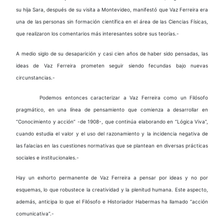
su hija Sara, después de su visita a Montevideo, manifestó que Vaz Ferreira era
una de las personas sin formación científica en el área de las Ciencias Físicas,
que realizaron los comentarios más interesantes sobre sus teorías.-
A medio siglo de su desaparición y casi cien años de haber sido pensadas, las
ideas de Vaz Ferreira prometen seguir siendo fecundas bajo nuevas
circunstancias.-
Podemos entonces caracterizar a Vaz Ferreira como un Filósofo
pragmático, en una línea de pensamiento que comienza a desarrollar en
“Conocimiento y acción” -de 1908-, que continúa elaborando en “Lógica Viva”,
cuando estudia el valor y el uso del razonamiento y la incidencia negativa de
las falacias en las cuestiones normativas que se plantean en diversas prácticas
sociales e institucionales.-
Hay un exhorto permanente de Vaz Ferreira a pensar por ideas y no por
esquemas, lo que robustece la creatividad y la plenitud humana. Este aspecto,
además, anticipa lo que el Filósofo e Historiador Habermas ha llamado “acción
comunicativa”.-