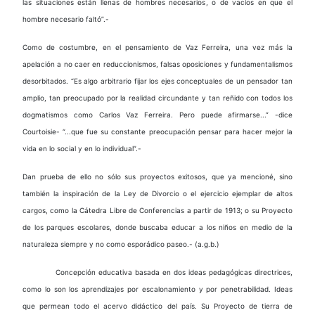
las situaciones están llenas de hombres necesarios, o de vacíos en que el
hombre necesario faltó”.-
Como de costumbre, en el pensamiento de Vaz Ferreira, una vez más la
apelación a no caer en reduccionismos, falsas oposiciones y fundamentalismos
desorbitados. “Es algo arbitrario fijar los ejes conceptuales de un pensador tan
amplio, tan preocupado por la realidad circundante y tan reñido con todos los
dogmatismos como Carlos Vaz Ferreira. Pero puede afirmarse...” -dice
Courtoisie- “...que fue su constante preocupación pensar para hacer mejor la
vida en lo social y en lo individual”.-
Dan prueba de ello no sólo sus proyectos exitosos, que ya mencioné, sino
también la inspiración de la Ley de Divorcio o el ejercicio ejemplar de altos
cargos, como la Cátedra Libre de Conferencias a partir de 1913; o su Proyecto
de los parques escolares, donde buscaba educar a los niños en medio de la
naturaleza siempre y no como esporádico paseo.- (a.g.b.)
Concepción educativa basada en dos ideas pedagógicas directrices,
como lo son los aprendizajes por escalonamiento y por penetrabilidad. Ideas
que permean todo el acervo didáctico del país. Su Proyecto de tierra de