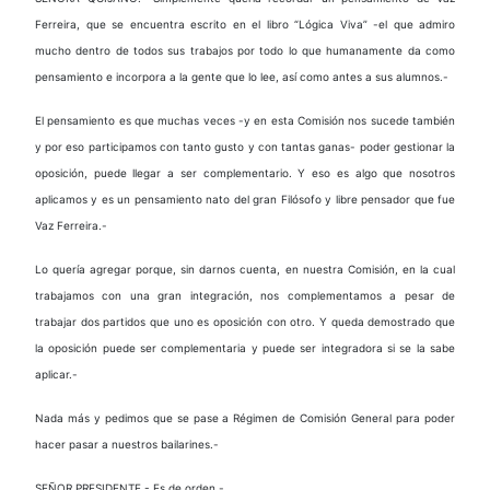
Ferreira, que se encuentra escrito en el libro “Lógica Viva” -el que admiro
mucho dentro de todos sus trabajos por todo lo que humanamente da como
pensamiento e incorpora a la gente que lo lee, así como antes a sus alumnos.-
El pensamiento es que muchas veces -y en esta Comisión nos sucede también
y por eso participamos con tanto gusto y con tantas ganas- poder gestionar la
oposición, puede llegar a ser complementario. Y eso es algo que nosotros
aplicamos y es un pensamiento nato del gran Filósofo y libre pensador que fue
Vaz Ferreira.-
Lo quería agregar porque, sin darnos cuenta, en nuestra Comisión, en la cual
trabajamos con una gran integración, nos complementamos a pesar de
trabajar dos partidos que uno es oposición con otro. Y queda demostrado que
la oposición puede ser complementaria y puede ser integradora si se la sabe
aplicar.-
Nada más y pedimos que se pase a Régimen de Comisión General para poder
hacer pasar a nuestros bailarines.-
SEÑOR PRESIDENTE.- Es de orden.-