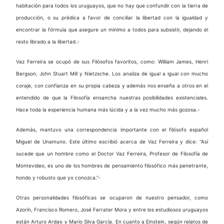
habitación para todos los uruguayos, que no hay que confundir con la tierra de
producción, o su prédica a favor de conciliar la libertad con la igualdad y
encontrar la fórmula que asegure un mínimo a todos para subsistir, dejando el
resto librado a la libertad.-
Vaz Ferreira se ocupó de sus Filósofos favoritos, como: William James, Henri
Bergson, John Stuart Mill y Nietzsche. Los analiza de igual a igual con mucho
coraje, con confianza en su propia cabeza y además nos enseña a otros en el
entendido de que la Filosofía ensancha nuestras posibilidades existenciales.
Hace toda la experiencia humana más lúcida y a la vez mucho más gozosa.-
Además, mantuvo una correspondencia importante con el filósofo español
Miguel de Unamuno. Este último escribió acerca de Vaz Ferreira y dice: “Así
sucede que un hombre como el Doctor Vaz Ferreira, Profesor de Filosofía de
Montevideo, es uno de los hombres de pensamiento filosófico más penetrante,
hondo y robusto que yo conozca.”-
Otras personalidades filosóficas se ocuparon de nuestro pensador, como
Azorín, Francisco Romero, José Ferrater Mora y entre los estudiosos uruguayos
están Arturo Ardao y Mario Silva García. En cuanto a Einstein, según relatos de