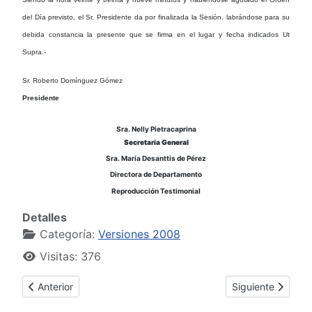
del Día previsto
, el Sr. Presidente da por finalizada la Sesión, labrándose para su
debida constancia la presente que se firma en el lugar y fecha indicados Ut
Supra.-
Sr. Roberto Domínguez Gómez
Presidente
Sra. Nelly Pietracaprina
Secretaria General
Sra. María Desanttis de Pérez
Directora de Departamento
Reproducción Testimonial
Detalles
Categoría:
Versiones 2008
Visitas: 376
Artículo anterior: Sesión Ordinaria 19 de Agosto de 2008
Artículo siguient
Anterior
Siguiente