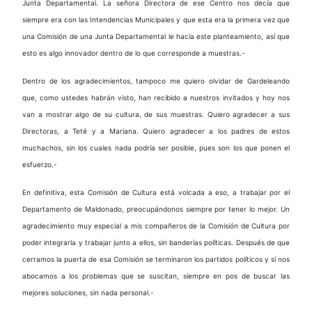
Junta Departamental. La señora Directora de ese Centro nos decía que
siempre era con las Intendencias Municipales y que esta era la primera vez que
una Comisión de una Junta Departamental le hacía este planteamiento, así que
esto es algo innovador dentro de lo que corresponde a muestras.-
Dentro de los agradecimientos, tampoco me quiero olvidar de Gardeleando
que, como ustedes habrán visto, han recibido a nuestros invitados y hoy nos
van a mostrar algo de su cultura, de sus muestras. Quiero agradecer a sus
Directoras, a Teté y a Mariana. Quiero agradecer a los padres de estos
muchachos, sin los cuales nada podría ser posible, pues son los que ponen el
esfuerzo.-
En definitiva, esta Comisión de Cultura está volcada a eso, a trabajar por el
Departamento de Maldonado, preocupándonos siempre por tener lo mejor. Un
agradecimiento muy especial a mis compañeros de la Comisión de Cultura por
poder integrarla y trabajar junto a ellos, sin banderías políticas. Después de que
cerramos la puerta de esa Comisión se terminaron los partidos políticos y sí nos
abocamos a los problemas que se suscitan, siempre en pos de buscar las
mejores soluciones, sin nada personal.-