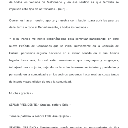
de todos los vecinos de Maldonado y en ese sentido es que también se
impulsan este tipo de actividades.- (m.r.).-
Queremos hacer nuestro aporte y nuestra contribución para abrir las puertas
de la Junta a todo el Departamento, a todos los vecinos.-
Y si mi Partido me honra designándome para continuar participando, en este
nuevo Período de Comisiones que se inicia, nuevamente en la Comisión de
Cultura, pensamos seguirlo haciendo en el mismo sentido en el cual hemos
llegado hasta acá, lo cual está demostrando que uruguayos y uruguayas,
trabajando en conjunto, dejando de lado los intereses sectoriales y partidarios y
pensando en la comunidad y en los vecinos, podemos hacer muchas cosas juntos
de interés y para el bien de toda la comunidad.-
Muchas gracias.-
SEÑOR PRESIDENTE.- Gracias, señora Edila.-
Tiene la palabra la señora Edila Ana Quijano.-
SEÑORA QUIJANO.- Simplemente quería recordar un pensamiento de Vaz