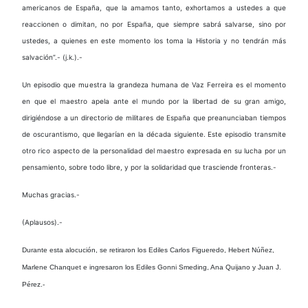
americanos de España, que la amamos tanto, exhortamos a ustedes a que
reaccionen o dimitan, no por España, que siempre sabrá salvarse, sino por
ustedes, a quienes en este momento los toma la Historia y no tendrán más
salvación”.- (j.k.).-
Un episodio que muestra la grandeza humana de Vaz Ferreira es el momento
en que el maestro apela ante el mundo por la libertad de su gran amigo,
dirigiéndose a un directorio de militares de España que preanunciaban tiempos
de oscurantismo, que llegarían en la década siguiente. Este episodio transmite
otro rico aspecto de la personalidad del maestro expresada en su lucha por un
pensamiento, sobre todo libre, y por la solidaridad que trasciende fronteras.-
Muchas gracias.-
(Aplausos).-
Durante esta alocución, se retiraron los Ediles Carlos Figueredo, Hebert Núñez,
Marlene Chanquet e ingresaron los Ediles Gonni Smeding, Ana Quijano y Juan J.
Pérez.-