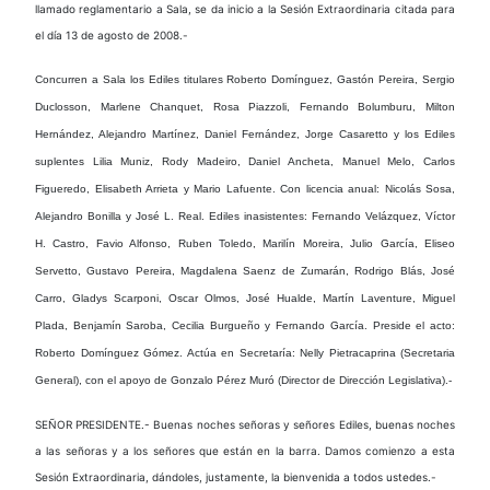
llamado reglamentario a Sala, se da inicio a la Sesión Extraordinaria citada para
el día 13 de agosto de 2008.-
Concurren a Sala los Ediles titulares Roberto Domínguez, Gastón Pereira, Sergio
Duclosson, Marlene Chanquet, Rosa Piazzoli, Fernando Bolumburu, Milton
Hernández, Alejandro Martínez, Daniel Fernández, Jorge Casaretto y los Ediles
suplentes Lilia Muniz, Rody Madeiro, Daniel Ancheta, Manuel Melo, Carlos
Figueredo, Elisabeth Arrieta y Mario Lafuente. Con licencia anual: Nicolás Sosa,
Alejandro Bonilla y José L. Real. Ediles inasistentes: Fernando Velázquez, Víctor
H. Castro, Favio Alfonso, Ruben Toledo, Marilín Moreira, Julio García, Eliseo
Servetto, Gustavo Pereira, Magdalena Saenz de Zumarán, Rodrigo Blás, José
Carro, Gladys Scarponi, Oscar Olmos, José Hualde, Martín Laventure, Miguel
Plada, Benjamín Saroba, Cecilia Burgueño y Fernando García. Preside el acto:
Roberto Domínguez Gómez. Actúa en Secretaría: Nelly Pietracaprina (Secretaria
General), con el apoyo de Gonzalo Pérez Muró (Director de Dirección Legislativa).-
SEÑOR PRESIDENTE.- Buenas noches señoras y señores Ediles, buenas noches
a las señoras y a los señores que están en la barra. Damos comienzo a esta
Sesión Extraordinaria, dándoles, justamente, la bienvenida a todos ustedes.-