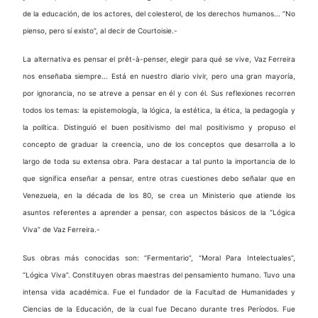
de la educación, de los actores, del colesterol, de los derechos humanos... “No
pienso, pero sí existo”, al decir de Courtoisie.-
La alternativa es pensar el prêt-à-penser, elegir para qué se vive, Vaz Ferreira
nos enseñaba siempre... Está en nuestro diario vivir, pero una gran mayoría,
por ignorancia, no se atreve a pensar en él y con él. Sus reflexiones recorren
todos los temas: la epistemología, la lógica, la estética, la ética, la pedagogía y
la política. Distinguió el buen positivismo del mal positivismo y propuso el
concepto de graduar la creencia, uno de los conceptos que desarrolla a lo
largo de toda su extensa obra. Para destacar a tal punto la importancia de lo
que significa enseñar a pensar, entre otras cuestiones debo señalar que en
Venezuela, en la década de los 80, se crea un Ministerio que atiende los
asuntos referentes a aprender a pensar, con aspectos básicos de la “Lógica
Viva” de Vaz Ferreira.-
Sus obras más conocidas son: “Fermentario”, “Moral Para Intelectuales”,
“Lógica Viva”. Constituyen obras maestras del pensamiento humano. Tuvo una
intensa vida académica. Fue el fundador de la Facultad de Humanidades y
Ciencias de la Educación, de la cual fue Decano durante tres Períodos. Fue