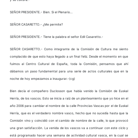
SEÑOR PRESIDENTE.- Bien. Si el Plenario...
SEÑOR CASARETTO.- ¿Me permite?
SEÑOR PRESIDENTE.- Tiene la palabra el señor Edil Casaretto.-
SEÑOR CASARETTO.- Como integrante de la Comisión de Cultura me siento
complacido de que esto haya llegado a un final feliz. Desde el momento en que
fuimos al Centro Cultural de España, toda la Comisión, pensamos que ahí
dábamos un paso fundamental para una serie de actos culturales que en la
noche de hoy empezamos a inaugurar.-(cg)
Bien decía el compañero Duclosson que había venido la Comisión de Euskal
Herría, de los vascos. Esto se inicia a raíz de un planteamiento que yo hice en el
año 2006 para cambiar el nombre de la calle Provincias Vascas por el de Euskal
Herría, que es el verdadero nombre vasco, hecho que no sucedía hasta que la
Comisión vino y coincidió con el cambio de nombre de la calle, lo que provocó
una gran satisfacción. La venida de los vascos va a continuar con este ciclo y
está programado hacer una semana de actividad cultural vasca, en la cual se