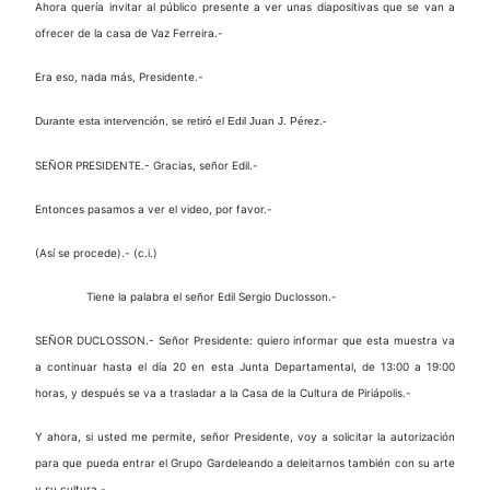
Ahora quería invitar al público presente a ver unas diapositivas que se van a
ofrecer de la casa de Vaz Ferreira.-
Era eso, nada más, Presidente.-
Durante esta intervención, se retiró el Edil Juan J. Pérez.-
SEÑOR PRESIDENTE.- Gracias, señor Edil.-
Entonces pasamos a ver el video, por favor.-
(Así se procede).- (c.i.)
Tiene la palabra el señor Edil Sergio Duclosson.-
SEÑOR DUCLOSSON.- Señor Presidente: quiero informar que esta muestra va
a continuar hasta el día 20 en esta Junta Departamental, de 13:00 a 19:00
horas, y después se va a trasladar a la Casa de la Cultura de Piriápolis.-
Y ahora, si usted me permite, señor Presidente, voy a solicitar la autorización
para que pueda entrar el Grupo Gardeleando a deleitarnos también con su arte
y su cultura.-