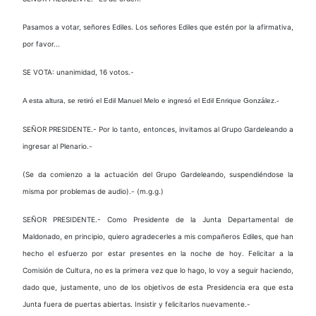
Pasamos a votar, señores Ediles. Los señores Ediles que estén por la afirmativa,
por favor...
SE VOTA: unanimidad, 16 votos.-
A esta altura, se retiró el Edil Manuel Melo e ingresó el Edil Enrique González.-
SEÑOR PRESIDENTE.- Por lo tanto, entonces, invitamos al Grupo Gardeleando a
ingresar al Plenario.-
(Se da comienzo a la actuación del Grupo Gardeleando, suspendiéndose la
misma por problemas de audio).- (m.g.g.)
SEÑOR PRESIDENTE.- Como Presidente de la Junta Departamental de
Maldonado, en principio, quiero agradecerles a mis compañeros Ediles, que han
hecho el esfuerzo por estar presentes en la noche de hoy. Felicitar a la
Comisión de Cultura, no es la primera vez que lo hago, lo voy a seguir haciendo,
dado que, justamente, uno de los objetivos de esta Presidencia era que esta
Junta fuera de puertas abiertas. Insistir y felicitarlos nuevamente.-