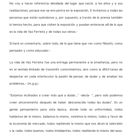
No voy a hacer referencia detallada del lugar que nació, a los años y a sus
realizaciones, porque eso se encuentra en la exposición. E invitamos a todas las
personas que están oyéndonos y, por supuesto, a través de la prensa también
lo hemos hecho, para que visiten la exposición y puedan enterarse allí de lo que
es la vida de Vaz Ferreira y de todas sus obras.-
Sí haré un comentario, sobre todo, de lo que tiene que ver como filósofo, como
pensador y como educador.-
La vida de Vaz Ferreira fue una entrega permanente a la enseñanza, pero no
en el sentido limitado de transmitir conocimientos, sino como la difícil tarea de
despertar en cada interlocutor la pasión de pensar, de dudar y de analizar los
problemas.- (m.g.g.)
“Estamos inclinados a creer más que a dudar...” -decía- “...pero sólo podemos
creer sinceramente después de haber desvanecido todas las dudas”. Es un
genial pensamiento para esta época, donde todo es uniformidad, todos
hablamos de lo mismo, bailamos lo mismo, vestimos lo mismo, todos a favor de
la economía de mercado, todos repitiendo lo mismo que nos dicen la televisión
y la radio, todos buenos, todos inteligentes, todos repitiendo lo mismo del sexo,