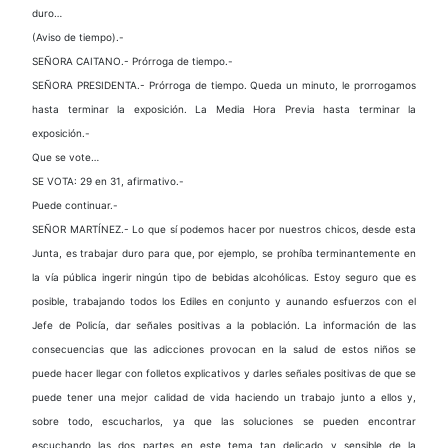
duro…
(Aviso de tiempo).-
SEÑORA CAITANO.- Prórroga de tiempo.-
SEÑORA PRESIDENTA.- Prórroga de tiempo. Queda un minuto, le prorrogamos
hasta terminar la exposición. La Media Hora Previa hasta terminar la
exposición.-
Que se vote…
SE VOTA: 29 en 31, afirmativo.-
Puede continuar.-
SEÑOR MARTÍNEZ.- Lo que sí podemos hacer por nuestros chicos, desde esta
Junta, es trabajar duro para que, por ejemplo, se prohíba terminantemente en
la vía pública ingerir ningún tipo de bebidas alcohólicas. Estoy seguro que es
posible, trabajando todos los Ediles en conjunto y aunando esfuerzos con el
Jefe de Policía, dar señales positivas a la población. La información de las
consecuencias que las adicciones provocan en la salud de estos niños se
puede hacer llegar con folletos explicativos y darles señales positivas de que se
puede tener una mejor calidad de vida haciendo un trabajo junto a ellos y,
sobre todo, escucharlos, ya que las soluciones se pueden encontrar
escuchando las dos partes en este tema tan delicado y sensible de la