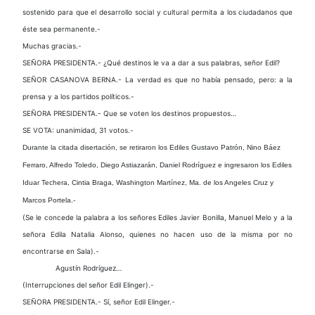
sostenido para que el desarrollo social y cultural permita a los ciudadanos que
éste sea permanente.-
Muchas gracias.-
SEÑORA PRESIDENTA.- ¿Qué destinos le va a dar a sus palabras, señor Edil?
SEÑOR CASANOVA BERNA.- La verdad es que no había pensado, pero: a la
prensa y a los partidos políticos.-
SEÑORA PRESIDENTA.- Que se voten los destinos propuestos…
SE VOTA: unanimidad, 31 votos.-
Durante la citada disertación, se retiraron los Ediles Gustavo Patrón, Nino Báez
Ferraro, Alfredo Toledo, Diego Astiazarán, Daniel Rodríguez e ingresaron los Ediles
Iduar Techera, Cintia Braga, Washington Martínez, Ma. de los Angeles Cruz y
Marcos Portela.-
(Se le concede la palabra a los señores Ediles Javier Bonilla, Manuel Melo y a la
señora Edila Natalia Alonso, quienes no hacen uso de la misma por no
encontrarse en Sala).-
Agustín Rodríguez…
(Interrupciones del señor Edil Elinger).-
SEÑORA PRESIDENTA.- Sí, señor Edil Elinger.-