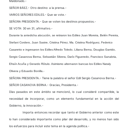
Maldonado.-
SEÑOR BÁEZ.- Otro destino: a la prensa.-
VARIOS SEÑORES EDILES.- Que se vote.-
SEÑORA PRESIDENTA.- Que se voten los destinos propuestos.-
SE VOTA: 30 en 31, afirmativo.-
Durante la antedicha alocución, se retiraron los Ediles Juan Moreira, Belén Pereira,
Stefani Cordero, Juan Sastre, Cristina Pérez, Ma. Cristina Rodríguez, Federico
Casaretto e ingresaron los Ediles Alfredo Toledo, Liliana Berna, Douglas Garrido,
Sergio Casanova Berna, Sebastián Silvera, Darío Figueredo, Francisco Sanabria,
Efraín Acuña y Gerardo Rótulo. Asimismo alternaron bancas los Ediles Nataly
Olivera y Eduardo Bonilla.-
SEÑORA PRESIDENTA.- Tiene la palabra el señor Edil Sergio Casanova Berna.-
SEÑOR CASANOVA BERNA.- Gracias, Presidenta.-
Días pasados en este ámbito se mencionó, lo cual consideré compartible, la
necesidad de incorporar, como un elemento fundamental en la acción del
Gobierno, la innovación.-
Importa entonces recordar que tanto el Gobierno anterior como este
lo han considerado importante como pilar del desarrollo, y no menos han sido
los esfuerzos para incluir este tema en la agenda política.-