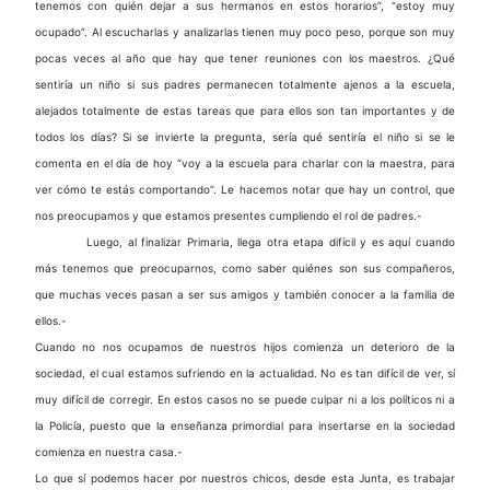
tenemos con quién dejar a sus hermanos en estos horarios”, “estoy muy
ocupado”. Al escucharlas y analizarlas tienen muy poco peso, porque son muy
pocas veces al año que hay que tener reuniones con los maestros. ¿Qué
sentiría un niño si sus padres permanecen totalmente ajenos a la escuela,
alejados totalmente de estas tareas que para ellos son tan importantes y de
todos los días? Si se invierte la pregunta, sería qué sentiría el niño si se le
comenta en el día de hoy “voy a la escuela para charlar con la maestra, para
ver cómo te estás comportando”. Le hacemos notar que hay un control, que
nos preocupamos y que estamos presentes cumpliendo el rol de padres.-
Luego, al finalizar Primaria, llega otra etapa difícil y es aquí cuando
más tenemos que preocuparnos, como saber quiénes son sus compañeros,
que muchas veces pasan a ser sus amigos y también conocer a la familia de
ellos.-
Cuando no nos ocupamos de nuestros hijos comienza un deterioro de la
sociedad, el cual estamos sufriendo en la actualidad. No es tan difícil de ver, sí
muy difícil de corregir. En estos casos no se puede culpar ni a los políticos ni a
la Policía, puesto que la enseñanza primordial para insertarse en la sociedad
comienza en nuestra casa.-
Lo que sí podemos hacer por nuestros chicos, desde esta Junta, es trabajar