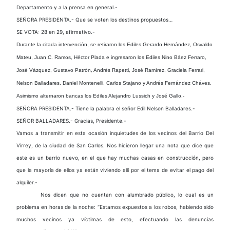
Departamento y a la prensa en general.-
SEÑORA PRESIDENTA.- Que se voten los destinos propuestos…
SE VOTA: 28 en 29, afirmativo.-
Durante la citada intervención, se retiraron los Ediles Gerardo Hernández, Osvaldo
Mateu, Juan C. Ramos, Héctor Plada e ingresaron los Ediles Nino Báez Ferraro,
José Vázquez, Gustavo Patrón, Andrés Rapetti, José Ramírez, Graciela Ferrari,
Nelson Balladares, Daniel Montenelli, Carlos Stajano y Andrés Fernández Cháves.
Asimismo alternaron bancas los Ediles Alejandro Lussich y José Gallo.-
SEÑORA PRESIDENTA.- Tiene la palabra el señor Edil Nelson Balladares.-
SEÑOR BALLADARES.- Gracias, Presidente.-
Vamos a transmitir en esta ocasión inquietudes de los vecinos del Barrio Del
Virrey, de la ciudad de San Carlos. Nos hicieron llegar una nota que dice que
este es un barrio nuevo, en el que hay muchas casas en construcción, pero
que la mayoría de ellos ya están viviendo allí por el tema de evitar el pago del
alquiler.-
Nos dicen que no cuentan con alumbrado público, lo cual es un
problema en horas de la noche: “Estamos expuestos a los robos, habiendo sido
muchos vecinos ya víctimas de esto, efectuando las denuncias