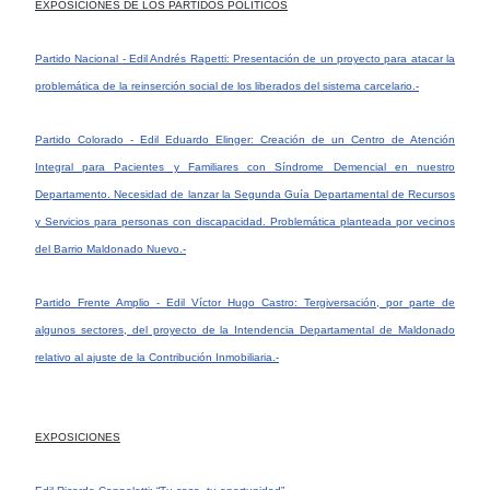
EXPOSICIONES DE LOS PARTIDOS POLÍTICOS
Partido Nacional - Edil Andrés Rapetti: Presentación de un proyecto para atacar la
problemática de la reinserción social de los liberados del sistema carcelario.-
Partido Colorado - Edil Eduardo Elinger: Creación de un Centro de Atención
Integral para Pacientes y Familiares con Síndrome Demencial en nuestro
Departamento. Necesidad de lanzar la Segunda Guía Departamental de Recursos
y Servicios para personas con discapacidad. Problemática planteada por vecinos
del Barrio Maldonado Nuevo.-
Partido Frente Amplio - Edil Víctor Hugo Castro: Tergiversación, por parte de
algunos sectores, del proyecto de la Intendencia Departamental de Maldonado
relativo al ajuste de la Contribución Inmobiliaria.-
EXPOSICIONES