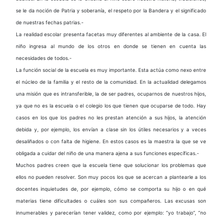
se le da noción de Patria y soberanía, el respeto por la Bandera y el significado
de nuestras fechas patrias.-
La realidad escolar presenta facetas muy diferentes al ambiente de la casa. El
niño ingresa al mundo de los otros en donde se tienen en cuenta las
necesidades de todos.-
La función social de la escuela es muy importante. Esta actúa como nexo entre
el núcleo de la familia y el resto de la comunidad. En la actualidad delegamos
una misión que es intransferible, la de ser padres, ocuparnos de nuestros hijos,
ya que no es la escuela o el colegio los que tienen que ocuparse de todo. Hay
casos en los que los padres no les prestan atención a sus hijos, la atención
debida y, por ejemplo, los envían a clase sin los útiles necesarios y a veces
desaliñados o con falta de higiene. En estos casos es la maestra la que se ve
obligada a cuidar del niño de una manera ajena a sus funciones específicas.-
Muchos padres creen que la escuela tiene que solucionar los problemas que
ellos no pueden resolver. Son muy pocos los que se acercan a plantearle a los
docentes inquietudes de, por ejemplo, cómo se comporta su hijo o en qué
materias tiene dificultades o cuáles son sus compañeros. Las excusas son
innumerables y parecerían tener validez, como por ejemplo: “yo trabajo”, “no