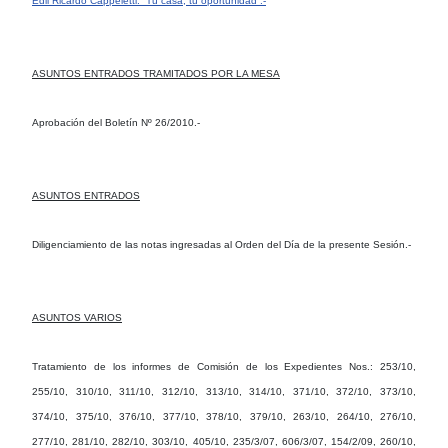
Edil Ricardo Cappeletti: “Tu casa, tu oportunidad”.-
ASUNTOS ENTRADOS TRAMITADOS POR LA MESA
Aprobación del Boletín Nº 26/2010.-
ASUNTOS ENTRADOS
Diligenciamiento de las notas ingresadas al Orden del Día de la presente Sesión.-
ASUNTOS VARIOS
Tratamiento de los informes de Comisión de los Expedientes Nos.: 253/10,
255/10, 310/10, 311/10, 312/10, 313/10, 314/10, 371/10, 372/10, 373/10,
374/10, 375/10, 376/10, 377/10, 378/10, 379/10, 263/10, 264/10, 276/10,
277/10, 281/10, 282/10, 303/10, 405/10, 235/3/07, 606/3/07, 154/2/09, 260/10,