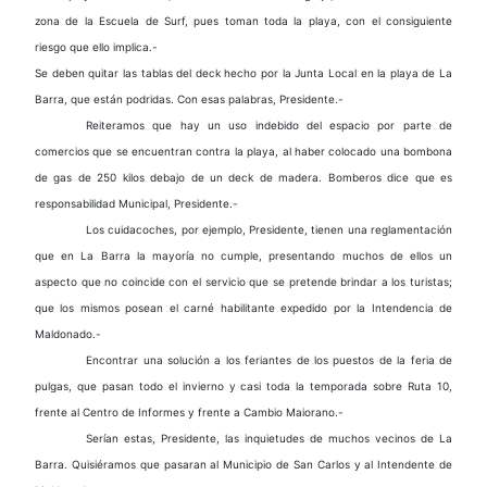
zona de la Escuela de Surf, pues toman toda la playa, con el consiguiente
riesgo que ello implica.-
Se deben quitar las tablas del deck hecho por la Junta Local en la playa de La
Barra, que están podridas. Con esas palabras, Presidente.-
Reiteramos que hay un uso indebido del espacio por parte de
comercios que se encuentran contra la playa, al haber colocado una bombona
de gas de 250 kilos debajo de un deck de madera. Bomberos dice que es
responsabilidad Municipal, Presidente.-
Los cuidacoches, por ejemplo, Presidente, tienen una reglamentación
que en La Barra la mayoría no cumple, presentando muchos de ellos un
aspecto que no coincide con el servicio que se pretende brindar a los turistas;
que los mismos posean el carné habilitante expedido por la Intendencia de
Maldonado.-
Encontrar una solución a los feriantes de los puestos de la feria de
pulgas, que pasan todo el invierno y casi toda la temporada sobre Ruta 10,
frente al Centro de Informes y frente a Cambio Maiorano.-
Serían estas, Presidente, las inquietudes de muchos vecinos de La
Barra. Quisiéramos que pasaran al Municipio de San Carlos y al Intendente de