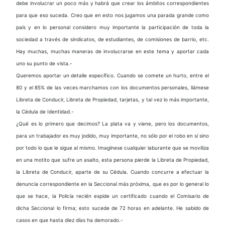
debe involucrar un poco más y habrá que crear los ámbitos correspondientes
para que eso suceda. Creo que en esto nos jugamos una parada grande como
país y en lo personal considero muy importante la participación de toda la
sociedad a través de sindicatos, de estudiantes, de comisiones de barrio, etc.
Hay muchas, muchas maneras de involucrarse en este tema y aportar cada
uno su punto de vista.-
Queremos aportar un detalle específico. Cuando se comete un hurto, entre el
80 y el 85% de las veces marchamos con los documentos personales, llámese
Libreta de Conducir, Libreta de Propiedad, tarjetas, y tal vez lo más importante,
la Cédula de Identidad.-
¿Qué es lo primero que decimos? La plata va y viene, pero los documentos,
para un trabajador es muy jodido, muy importante, no sólo por el robo en sí sino
por todo lo que le sigue al mismo. Imagínese cualquier laburante que se moviliza
en una motito que sufre un asalto, esta persona pierde la Libreta de Propiedad,
la Libreta de Conducir, aparte de su Cédula. Cuando concurre a efectuar la
denuncia correspondiente en la Seccional más próxima, que es por lo general lo
que se hace, la Policía recién expide un certificado cuando el Comisario de
dicha Seccional lo firma; esto sucede de 72 horas en adelante. He sabido de
casos en que hasta diez días ha demorado.-