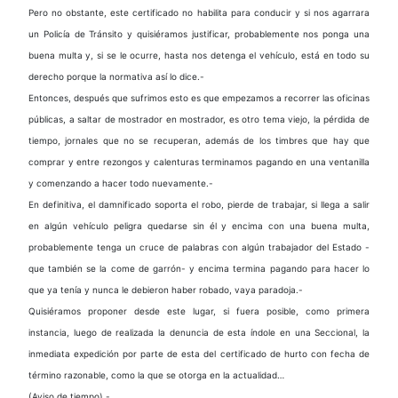
Pero no obstante, este certificado no habilita para conducir y si nos agarrara
un Policía de Tránsito y quisiéramos justificar, probablemente nos ponga una
buena multa y, si se le ocurre, hasta nos detenga el vehículo, está en todo su
derecho porque la normativa así lo dice.-
Entonces, después que sufrimos esto es que empezamos a recorrer las oficinas
públicas, a saltar de mostrador en mostrador, es otro tema viejo, la pérdida de
tiempo, jornales que no se recuperan, además de los timbres que hay que
comprar y entre rezongos y calenturas terminamos pagando en una ventanilla
y comenzando a hacer todo nuevamente.-
En definitiva, el damnificado soporta el robo, pierde de trabajar, si llega a salir
en algún vehículo peligra quedarse sin él y encima con una buena multa,
probablemente tenga un cruce de palabras con algún trabajador del Estado -
que también se la come de garrón- y encima termina pagando para hacer lo
que ya tenía y nunca le debieron haber robado, vaya paradoja.-
Quisiéramos proponer desde este lugar, si fuera posible, como primera
instancia, luego de realizada la denuncia de esta índole en una Seccional, la
inmediata expedición por parte de esta del certificado de hurto con fecha de
término razonable, como la que se otorga en la actualidad…
(Aviso de tiempo).-