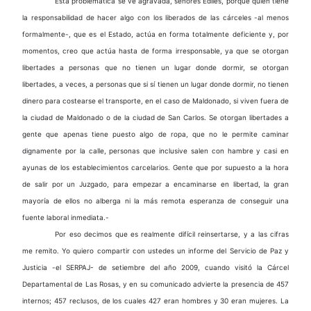
Esta problemática se ve agravada, señores Ediles, porque quien tiene
la responsabilidad de hacer algo con los liberados de las cárceles -al menos
formalmente-, que es el Estado, actúa en forma totalmente deficiente y, por
momentos, creo que actúa hasta de forma irresponsable, ya que se otorgan
libertades a personas que no tienen un lugar donde dormir, se otorgan
libertades, a veces, a personas que si sí tienen un lugar donde dormir, no tienen
dinero para costearse el transporte, en el caso de Maldonado, si viven fuera de
la ciudad de Maldonado o de la ciudad de San Carlos. Se otorgan libertades a
gente que apenas tiene puesto algo de ropa, que no le permite caminar
dignamente por la calle, personas que inclusive salen con hambre y casi en
ayunas de los establecimientos carcelarios. Gente que por supuesto a la hora
de salir por un Juzgado, para empezar a encaminarse en libertad, la gran
mayoría de ellos no alberga ni la más remota esperanza de conseguir una
fuente laboral inmediata.-
Por eso decimos que es realmente difícil reinsertarse, y a las cifras
me remito. Yo quiero compartir con ustedes un informe del Servicio de Paz y
Justicia -el SERPAJ- de setiembre del año 2009, cuando visitó la Cárcel
Departamental de Las Rosas, y en su comunicado advierte la presencia de 457
internos; 457 reclusos, de los cuales 427 eran hombres y 30 eran mujeres. La