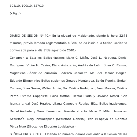
304/10, 190/10, 327/10.-
(k.f/g.t.)
DIARIO DE SESIÓN Nº 10.-
En la ciudad de Maldonado, siendo la hora 22:18
minutos, previo llamado reglamentario a Sala, se da inicio a la Sesión Ordinaria
convocada para el día 31de agosto de 2010.-
Concurren a Sala
los Ediles titulares Marie C. Millán, José L. Noguera, Daniel
Rodríguez, Víctor H. Castro, Diego Astiazarán, Andrés de León, Juan C. Ramos,
Magdalena Sáenz de Zumarán, Federico Casaretto, Ma. del Rosario Borges,
Eduardo Elinger y los Ediles suplentes Gerardo Hernández, Belén Pereira, Stefani
Cordero, Juan Sastre, Walter Urrutia, Ma. Cristina Rodríguez, Juan Moreira, Cristina
Pérez, Ricardo Cappeletti, Flavio Maffoni, Héctor Plada y Osvaldo Mateu.
Con
licencia anual
: José Hualde, Liliana Capece y Rodrigo Blás.
Ediles inasistentes
:
Daniel Ancheta y María Fernández.
Preside el acto
: Marie C. Millán.
Actúa en
Secretaría
: Nelly Pietracaprina (Secretaria General), con el apoyo de Gonzalo
Pérez Muró (Director de Dirección Legislativa).-
SEÑORA PRESIDENTA.- Estando en número, damos comienzo a la Sesión del día