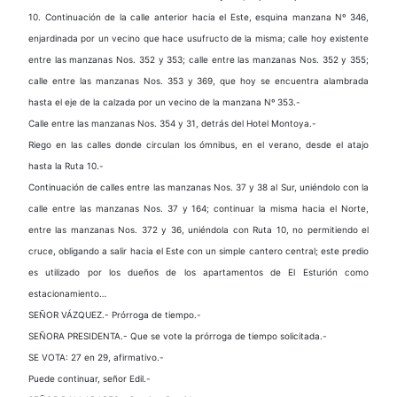
10. Continuación de la calle anterior hacia el Este, esquina manzana Nº 346,
enjardinada por un vecino que hace usufructo de la misma; calle hoy existente
entre las manzanas Nos. 352 y 353; calle entre las manzanas Nos. 352 y 355;
calle entre las manzanas Nos. 353 y 369, que hoy se encuentra alambrada
hasta el eje de la calzada por un vecino de la manzana Nº 353.-
Calle entre las manzanas Nos. 354 y 31, detrás del Hotel Montoya.-
Riego en las calles donde circulan los ómnibus, en el verano, desde el atajo
hasta la Ruta 10.-
Continuación de calles entre las manzanas Nos. 37 y 38 al Sur, uniéndolo con la
calle entre las manzanas Nos. 37 y 164; continuar la misma hacia el Norte,
entre las manzanas Nos. 372 y 36, uniéndola con Ruta 10, no permitiendo el
cruce, obligando a salir hacia el Este con un simple cantero central; este predio
es utilizado por los dueños de los apartamentos de El Esturión como
estacionamiento…
SEÑOR VÁZQUEZ.- Prórroga de tiempo.-
SEÑORA PRESIDENTA.- Que se vote la prórroga de tiempo solicitada.-
SE VOTA: 27 en 29, afirmativo.-
Puede continuar, señor Edil.-