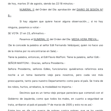
de hoy, martes 31 de agosto, siendo las 22:18 minutos.-
NUMERAL I)
del Orden del Día: aprobación del
DIARIO DE SESIÓN Nº
9.-
Si hay alguien que quiere hacer alguna observación…; si no hay
ninguna, pasamos a votar.-
SE VOTA: 21 en 23, afirmativo.-
Pasamos al
NUMERAL II)
del Orden del Día:
MEDIA HORA PREVIA.-
(Se le concede la palabra al señor Edil Fernando Velázquez, quien no hace uso
de la misma por no encontrarse en Sala).-
Tiene la palabra, entonces, el Edil Flavio Maffoni. Tiene la palabra, señor Edil.-
SEÑOR MAFFONI.- Gracias, señora Presidenta.-
Señora Presidenta, señores Ediles, funcionarios: quisiéramos referirnos esta
noche a un tema bastante viejo para nosotros, pero cada vez más
preocupante, tanto para nuestro Departamento como para el país. Se trata de
los robos, hurtos, arrebatos, la modalidad no importa.-
Decimos que es un tema viejo porque pareciera que comenzó con el
Gobierno de izquierda, como que todos los males, en cuanto a seguridad se
trata, arribaron al país el pasado 1º de marzo de 2005 y esto no es así.-
Existe hoy en día una guerra de pobres contra pobres, que se ha venido