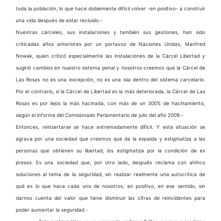
toda la población, lo que hace doblemente difícil volver -en positivo- a construir
una vida después de estar recluido.-
Nuestras cárceles, sus instalaciones y también sus gestiones, han sido
criticadas años anteriores por un portavoz de Naciones Unidas, Manfred
Nowak, quien criticó especialmente las instalaciones de la Cárcel Libertad y
sugirió cambios en nuestro sistema penal y nosotros creemos que la Cárcel de
Las Rosas no es una excepción, no es una isla dentro del sistema carcelario.
Por el contrario, si la Cárcel de Libertad es la más deteriorada, la Cárcel de Las
Rosas es por lejos la más hacinada, con más de un 300% de hacinamiento,
según el informe del Comisionado Parlamentario de julio del año 2009.-
Entonces, reinsertarse se hace extremadamente difícil. Y esta situación se
agrava por una sociedad que creemos que da la espalda y estigmatiza a las
personas que obtienen su libertad, los estigmatiza por la condición de ex
presos. Es una sociedad que, por otro lado, después reclama con ahínco
soluciones al tema de la seguridad, sin realizar realmente una autocrítica de
qué es lo que hace cada uno de nosotros, en positivo, en ese sentido, sin
darnos cuenta del valor que tiene disminuir las cifras de reincidentes para
poder aumentar la seguridad.-