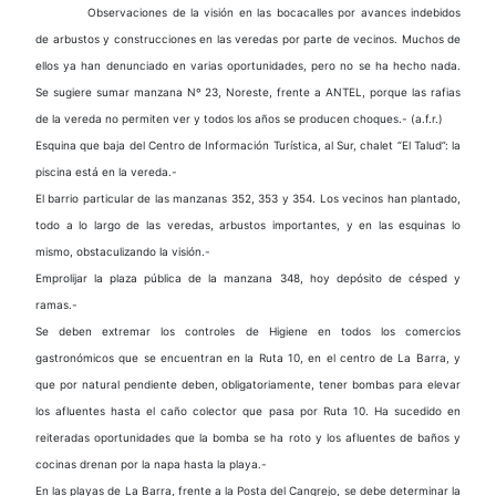
Observaciones de la visión en las bocacalles por avances indebidos
de arbustos y construcciones en las veredas por parte de vecinos. Muchos de
ellos ya han denunciado en varias oportunidades, pero no se ha hecho nada.
Se sugiere sumar manzana Nº 23, Noreste, frente a ANTEL, porque las rafias
de la vereda no permiten ver y todos los años se producen choques.- (a.f.r.)
Esquina que baja del Centro de Información Turística, al Sur, chalet “El Talud”: la
piscina está en la vereda.-
El barrio particular de las manzanas 352, 353 y 354. Los vecinos han plantado,
todo a lo largo de las veredas, arbustos importantes, y en las esquinas lo
mismo, obstaculizando la visión.-
Emprolijar la plaza pública de la manzana 348, hoy depósito de césped y
ramas.-
Se deben extremar los controles de Higiene en todos los comercios
gastronómicos que se encuentran en la Ruta 10, en el centro de La Barra, y
que por natural pendiente deben, obligatoriamente, tener bombas para elevar
los afluentes hasta el caño colector que pasa por Ruta 10. Ha sucedido en
reiteradas oportunidades que la bomba se ha roto y los afluentes de baños y
cocinas drenan por la napa hasta la playa.-
En las playas de La Barra, frente a la Posta del Cangrejo, se debe determinar la