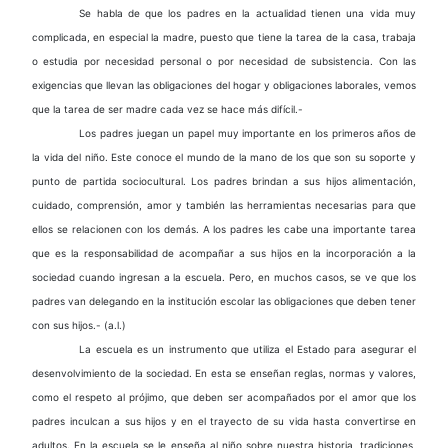
Se habla de que los padres en la actualidad tienen una vida muy
complicada, en especial la madre, puesto que tiene la tarea de la casa, trabaja
o estudia por necesidad personal o por necesidad de subsistencia. Con las
exigencias que llevan las obligaciones del hogar y obligaciones laborales, vemos
que la tarea de ser madre cada vez se hace más difícil.-
Los padres juegan un papel muy importante en los primeros años de
la vida del niño. Este conoce el mundo de la mano de los que son su soporte y
punto de partida sociocultural. Los padres brindan a sus hijos alimentación,
cuidado, comprensión, amor y también las herramientas necesarias para que
ellos se relacionen con los demás. A los padres les cabe una importante tarea
que es la responsabilidad de acompañar a sus hijos en la incorporación a la
sociedad cuando ingresan a la escuela. Pero, en muchos casos, se ve que los
padres van delegando en la institución escolar las obligaciones que deben tener
con sus hijos.- (a.l.)
La escuela es un instrumento que utiliza el Estado para asegurar el
desenvolvimiento de la sociedad. En esta se enseñan reglas, normas y valores,
como el respeto al prójimo, que deben ser acompañados por el amor que los
padres inculcan a sus hijos y en el trayecto de su vida hasta convertirse en
adultos. En la escuela se le enseña al niño sobre nuestra historia, tradiciones,