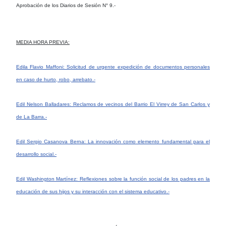
Aprobación de los Diarios de Sesión N° 9.-
MEDIA HORA PREVIA:
Edila Flavio Maffoni: Solicitud de urgente expedición de documentos personales
en caso de hurto, robo, arrebato.-
Edil Nelson Balladares: Reclamos de vecinos del Barrio El Virrey de San Carlos y
de La Barra.-
Edil Sergio Casanova Berna: La innovación como elemento fundamental para el
desarrollo social.-
Edil Washington Martínez: Reflexiones sobre la función social de los padres en la
educación de sus hijos y su interacción con el sistema educativo.-