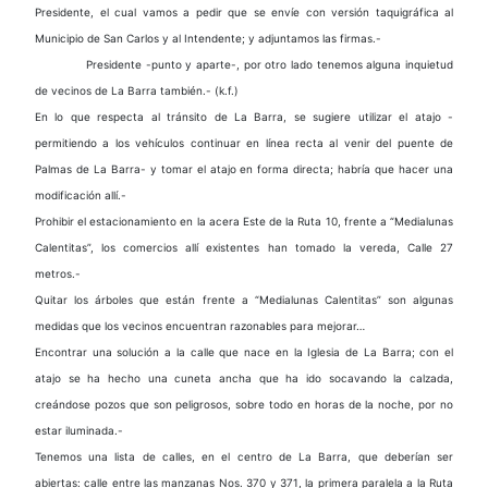
Presidente, el cual vamos a pedir que se envíe con versión taquigráfica al
Municipio de San Carlos y al Intendente; y adjuntamos las firmas.-
Presidente -punto y aparte-, por otro lado tenemos alguna inquietud
de vecinos de La Barra también.- (k.f.)
En lo que respecta al tránsito de La Barra, se sugiere utilizar el atajo -
permitiendo a los vehículos continuar en línea recta al venir del puente de
Palmas de La Barra- y tomar el atajo en forma directa; habría que hacer una
modificación allí.-
Prohibir el estacionamiento en la acera Este de la Ruta 10, frente a “Medialunas
Calentitas”, los comercios allí existentes han tomado la vereda, Calle 27
metros.-
Quitar los árboles que están frente a “Medialunas Calentitas” son algunas
medidas que los vecinos encuentran razonables para mejorar…
Encontrar una solución a la calle que nace en la Iglesia de La Barra; con el
atajo se ha hecho una cuneta ancha que ha ido socavando la calzada,
creándose pozos que son peligrosos, sobre todo en horas de la noche, por no
estar iluminada.-
Tenemos una lista de calles, en el centro de La Barra, que deberían ser
abiertas: calle entre las manzanas Nos. 370 y 371, la primera paralela a la Ruta