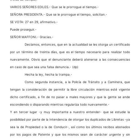
VARIOS SEÑORES EDILES.- Que se le prorrogue el tiempo.-
SEÑORA PRESIDENTA.- Que se le prorrogue el tiempo, solicitan.-
SE VOTA: 27 en 29, afirmativo.-
Puede proseguir.-
SEÑOR MAFFONI.- Gracias.-
Decíamos, entonces, que en la actualidad se les otorga un certificado
por un término de treinta días, que es el tiempo necesario para realizar todo
nuevamente. Obvio que el denunciante deberá atenerse a las consecuencias
en caso de que sea una falsa denuncia.- (dp)
Hecha la ley, hecha la trampa.-
Como segunda instancia, a la Policía de Tránsito y a Caminera, que
tengan la consideración de permitir la libre circulación mientras esté vigente
dicho certificado, a fin de no pasar a males mayores y que la gente se ande
escondiendo o disparando mientras regulariza todo nuevamente.-
Y en tercer lugar -y muy importante a nuestro entender- que se estudie la
posibilidad por parte de la Intendencia de otorgar los duplicados de Libretas -ya
sea la de Propiedad o la de Conducir-, así como los últimos recibos abonados
por los pagos de Patente y que los mismos sean de carácter urgente y sin