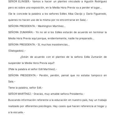
SEÑOR ELINGER.- Vamos a hacer un planteo vinculado a Agustín Rodríguez
pero es sobre una exposición, en la Media Hora Previa va a perder el lugar…
(Se le concede la palabra a los señores Ediles Alba Clavijo y Darío Figueredo,
quienes no hacen uso de la misma por no encontrarse en Sala).-
SEÑORA PRESIDENTA.- Washington Martínez…
SEÑORA ZUMARÁN.- Yo no sé si los Ediles estarán de acuerdo en terminar la
Media Hora Previa aquí porque, evidentemente, nadie ha preparado…
SEÑORA PRESIDENTA.- Sí, muchas inasistencias…
(Dialogados).-
¿Están de acuerdo con el planteo de la señora Edila Zumarán de
suspender la Media Hora Previa aquí?
(Pide la palabra el señor Edil Martínez).-
SEÑORA PRESIDENTA.- Perdón, perdón, pensé que no estaba tampoco en
Sala.-
Tiene la palabra, señor Edil.-
SEÑOR MARTÍNEZ.- Gracias, muy amable señora Presidenta.-
Buscando información referente a la educación en nuestro país, hay un trabajo
realizado por diferentes psicólogos. Hay casos que hacen referencia al hogar y
a la escuela.-