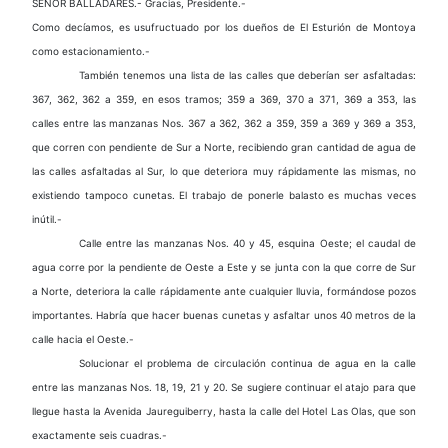
SEÑOR BALLADARES.- Gracias, Presidente.-
Como decíamos, es usufructuado por los dueños de El Esturión de Montoya
como estacionamiento.-
También tenemos una lista de las calles que deberían ser asfaltadas:
367, 362, 362 a 359, en esos tramos; 359 a 369, 370 a 371, 369 a 353, las
calles entre las manzanas Nos. 367 a 362, 362 a 359, 359 a 369 y 369 a 353,
que corren con pendiente de Sur a Norte, recibiendo gran cantidad de agua de
las calles asfaltadas al Sur, lo que deteriora muy rápidamente las mismas, no
existiendo tampoco cunetas. El trabajo de ponerle balasto es muchas veces
inútil.-
Calle entre las manzanas Nos. 40 y 45, esquina Oeste; el caudal de
agua corre por la pendiente de Oeste a Este y se junta con la que corre de Sur
a Norte, deteriora la calle rápidamente ante cualquier lluvia, formándose pozos
importantes. Habría que hacer buenas cunetas y asfaltar unos 40 metros de la
calle hacia el Oeste.-
Solucionar el problema de circulación continua de agua en la calle
entre las manzanas Nos. 18, 19, 21 y 20. Se sugiere continuar el atajo para que
llegue hasta la Avenida Jaureguiberry, hasta la calle del Hotel Las Olas, que son
exactamente seis cuadras.-