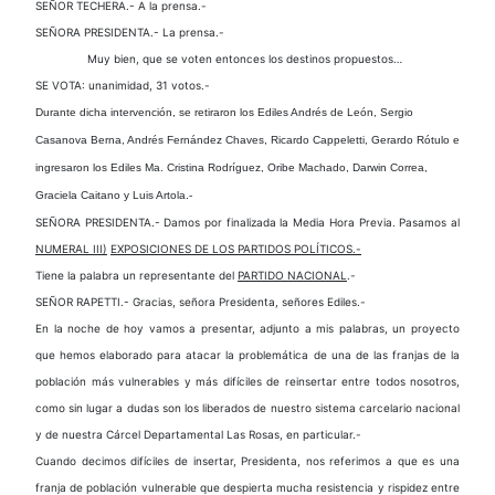
SEÑOR TECHERA.- A la prensa.-
SEÑORA PRESIDENTA.- La prensa.-
Muy bien, que se voten entonces los destinos propuestos…
SE VOTA: unanimidad, 31 votos.-
Durante dicha intervención, se retiraron los Ediles Andrés de León, Sergio
Casanova Berna, Andrés Fernández Chaves, Ricardo Cappeletti, Gerardo Rótulo e
ingresaron los Ediles Ma. Cristina Rodríguez, Oribe Machado, Darwin Correa,
Graciela Caitano y Luis Artola.-
SEÑORA PRESIDENTA.- Damos por finalizada la Media Hora Previa. Pasamos al
NUMERAL III)
EXPOSICIONES DE LOS PARTIDOS POLÍTICOS.-
Tiene la palabra un representante del
PARTIDO NACIONAL
.-
SEÑOR RAPETTI.- Gracias, señora Presidenta, señores Ediles.-
En la noche de hoy vamos a presentar, adjunto a mis palabras, un proyecto
que hemos elaborado para atacar la problemática de una de las franjas de la
población más vulnerables y más difíciles de reinsertar entre todos nosotros,
como sin lugar a dudas son los liberados de nuestro sistema carcelario nacional
y de nuestra Cárcel Departamental Las Rosas, en particular.-
Cuando decimos difíciles de insertar, Presidenta, nos referimos a que es una
franja de población vulnerable que despierta mucha resistencia y rispidez entre