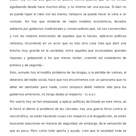
agudizando desde hace muchos años, y no intenta ser una excusa. Si bien no
se puede tapar el cielo con las manos, tampoco se puede hacer la vista a un
costado. No hay que olvidarse de viejos modelos económicos, llevados
adelante por gobiernos tradicionales y conservadores que, tal vez convencidos
y con las mejores intenciones de aquellos que lo hacían, aplicaron políticas
nefastas, incurriendo en un error que no hizo otra cosa más que abrir una
brecha muy grande en la sociedad, entre aquellos que acumulaban grandes
riquezas y golpeando a los que menos tenían, creando así ciudadanos de
primera y de segunda.-
Esto, sumado hoy al maldito problema de las drogas, a la pérdida de valores, al
deterioro del tejido social, hace que nos encontremos con un panorama que no
debe ser alentador para nadie, como tampoco debió haberlo sido para los
gobiernos anteriores, no tengo dudas al respecto.- (c.e.a.)
Por suerte hoy se han empezado a aplicar políticas de Estado en este tema, se
le hincó el diente al problema de las cárceles, hay una guerra feroz contra el
narcotráfico, se están haciendo cosas con respecto a la drogadicción, se están
buscando soluciones en materia de seguridad; sin embargo, da la sensación de
que es poco. Pero como todo aporta y ayuda, creo que la sociedad toda se