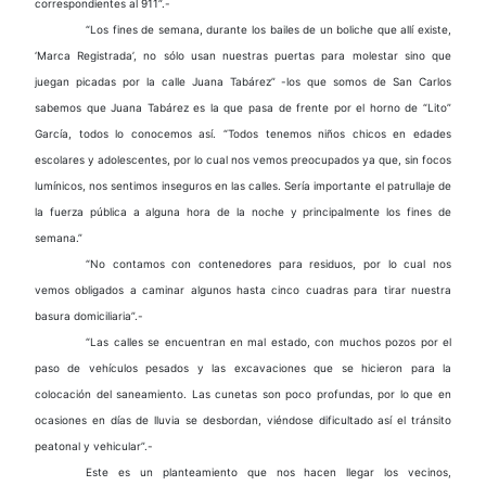
correspondientes al 911”.-
“Los fines de semana, durante los bailes de un boliche que allí existe,
‘Marca Registrada’, no sólo usan nuestras puertas para molestar sino que
juegan picadas por la calle Juana Tabárez” -los que somos de San Carlos
sabemos que Juana Tabárez es la que pasa de frente por el horno de “Lito”
García, todos lo conocemos así. “Todos tenemos niños chicos en edades
escolares y adolescentes, por lo cual nos vemos preocupados ya que, sin focos
lumínicos, nos sentimos inseguros en las calles. Sería importante el patrullaje de
la fuerza pública a alguna hora de la noche y principalmente los fines de
semana.”
“No contamos con contenedores para residuos, por lo cual nos
vemos obligados a caminar algunos hasta cinco cuadras para tirar nuestra
basura domiciliaria”.-
“Las calles se encuentran en mal estado, con muchos pozos por el
paso de vehículos pesados y las excavaciones que se hicieron para la
colocación del saneamiento. Las cunetas son poco profundas, por lo que en
ocasiones en días de lluvia se desbordan, viéndose dificultado así el tránsito
peatonal y vehicular”.-
Este es un planteamiento que nos hacen llegar los vecinos,