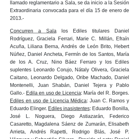
llamado reglamentario a Sala, se da inicio a la Sesión
Extraordinaria convocada para el día 15 de enero de
2013.-
Concurren a Sala
los Ediles titulares Daniel
Rodríguez, Graciela Ferrari, Marie C. Millán, Efraín
Acuña, Liliana Berna, Andrés de León Brito, Hebert
Núñez, Daniel Ancheta, Fermín de los Santos, María
de los A. Cruz, Nino Báez Ferraro y los Ediles
suplentes Leonardo Corujo, Nátaly Olivera, Graciela
Caitano, Leonardo Delgado, Oribe Machado, Daniel
Montenelli, Juan Shabán, Daniel Tejera y Pablo
Gallo.-
Edila en uso de Licencia
: María del R. Borges.
Ediles en uso de Licencia Médica
: Juan C. Ramos y
Eduardo Elinger.
Ediles inasistentes
: Eduardo Bonilla,
José L. Noguera, Diego Astiazarán, Federico
Casaretto, Magdalena Sáenz de Zumarán, Elisabeth
Arrieta, Andrés Rapetti, Rodrigo Blás, José P.