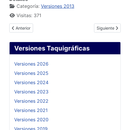
Categoría:
Versiones 2013
Visitas: 371
Artículo anterior: Sesión Ordinaria 5 Marzo de 2013
Artículo siguient
Anterior
Siguiente
Versiones Taquigráficas
Versiones 2026
Versiones 2025
Versiones 2024
Versiones 2023
Versiones 2022
Versiones 2021
Versiones 2020
Versiones 2019