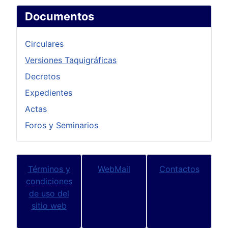
Documentos
Circulares
Versiones Taquigráficas
Decretos
Expedientes
Actas
Foros y Seminarios
Términos y
WebMail
Contactos
condiciones
de uso del
sitio web