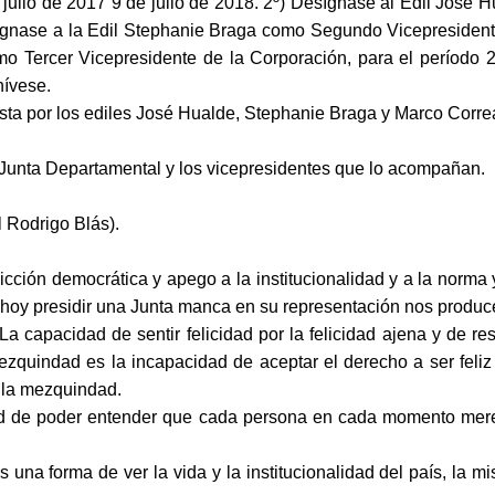
 julio de 2017 9 de julio de 2018. 2º) Desígnase al Edil José 
esígnase a la Edil Stephanie Braga como Segundo Vicepresidente
o Tercer Vicepresidente de la Corporación, para el período 2
hívese.
a por los ediles José Hualde, Stephanie Braga y Marco Correa e
a Junta Departamental y los vicepresidentes que lo acompañan.
l Rodrigo Blás).
cción democrática y apego a la institucionalidad y a la norma 
e hoy presidir una Junta manca en su representación nos produce
 capacidad de sentir felicidad por la felicidad ajena y de r
mezquindad es la
incapacidad de aceptar el derecho a ser feli
 la mezquindad.
dad de poder entender que cada persona en cada momento mere
 una forma de ver la vida y la institucionalidad del país, la m
i