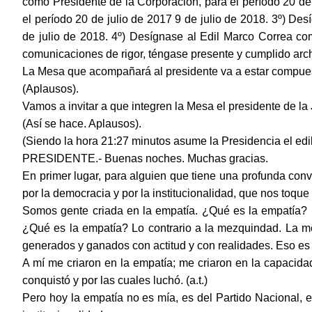
como Presidente de la Corporación, para el período 20 de
el período 20 de julio de 2017 9 de julio de 2018. 3º) D
de julio de 2018. 4º) Desígnase al Edil Marco Correa com
comunicaciones de rigor, téngase presente y cumplido arc
La Mesa que acompañará al presidente va a estar compuest
(Aplausos).
Vamos a invitar a que integren la Mesa el presidente de l
(Así se hace. Aplausos).
(Siendo la hora 21:27 minutos asume la Presidencia el edi
PRESIDENTE.- Buenas noches. Muchas gracias.
En primer lugar, para alguien que tiene una profunda convi
por la democracia y por la institucionalidad, que nos toqu
Somos gente criada en la empatía. ¿Qué es la empatía? La
¿Qué es la empatía? Lo contrario a la mezquindad. La 
generados y ganados con actitud y con realidades. Eso es
A mí me criaron en la empatía; me criaron en la capaci
conquistó y por las cuales luchó. (a.t.)
Pero hoy la empatía no es mía, es del Partido Nacional, es