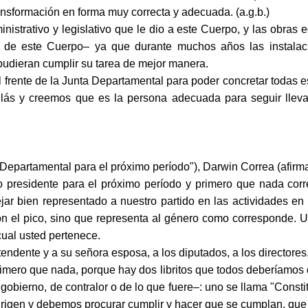
ansformación en forma muy correcta y adecuada. (a.g.b.)
istrativo y legislativo que le dio a este Cuerpo, y las obras
o de este Cuerpo‒ ya que durante muchos años las instalac
 pudieran cumplir su tarea de mejor manera.
 frente de la Junta Departamental para poder concretar todas 
 Blás y creemos que es la persona adecuada para seguir lleva
Departamental para el próximo período"), Darwin Correa (afirmat
sidente para el próximo período y primero que nada corresp
 bien representado a nuestro partido en las actividades en l
on el pico, sino que representa al género como corresponde. 
 cual usted pertenece.
tendente y a su señora esposa, a los diputados, a los directore
imero que nada, porque hay dos libritos que todos deberíamos d
 gobierno, de contralor o de lo que fuere‒: uno se llama "Const
igen y debemos procurar cumplir y hacer que se cumplan, que es 