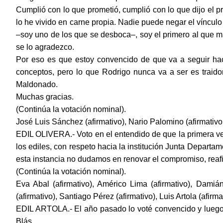
Cumplió con lo que prometió, cumplió con lo que dijo el pr
lo he vivido en carne propia. Nadie puede negar el víncul
‒soy uno de los que se desboca‒, soy el primero al que ma
se lo agradezco.
Por eso es que estoy convencido de que va a seguir ha
conceptos, pero lo que Rodrigo nunca va a ser es traid
Maldonado.
Muchas gracias.
(Continúa la votación nominal).
José Luis Sánchez (afirmativo), Nario Palomino (afirmativo 
EDIL OLIVERA.- Voto en el entendido de que la primera vez
los ediles, con respeto hacia la institución Junta Depart
esta instancia no dudamos en renovar el compromiso, reafi
(Continúa la votación nominal).
Eva Abal (afirmativo), Américo Lima (afirmativo), Damián
(afirmativo), Santiago Pérez (afirmativo), Luis Artola (afirma
EDIL ARTOLA.- El año pasado lo voté convencido y luego 
Blás.