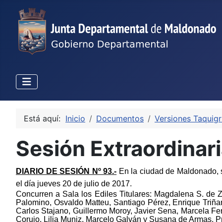
Está aquí:
Inicio
Documentos
Versiones Taquigr
Sesión Extraordinari
DIARIO DE SESIÓN Nº 93.-
En la ciudad de Maldonado, si
el día jueves 20 de julio de 2017.
Concurren a Sala los Ediles Titulares: Magdalena S. de Z
Palomino, Osvaldo Matteu, Santiago Pérez, Enrique Triña
Carlos Stajano, Guillermo Moroy, Javier Sena, Marcela Fe
Corujo, Lilia Muniz, Marcelo Galván y Susana de Armas.
P