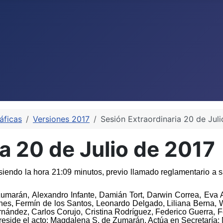
áficas
Versiones 2017
Sesión Extraordinaria 20 de Jul
a 20 de Julio de 2017
endo la hora 21:09 minutos, previo llamado reglamentario a sa
umarán, Alexandro Infante, Damián Tort, Darwin Correa, Eva Ab
nes, Fermín de los Santos, Leonardo Delgado, Liliana Berna, W
rnández, Carlos Corujo, Cristina Rodríguez, Federico Guerra,
reside el acto: Magdalena S. de Zumarán. Actúa en Secretaría: 