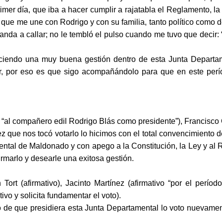
imer día, que iba a hacer cumplir a rajatabla el Reglamento, la
o que me une con Rodrigo y con su familia, tanto político como
nda a callar; no le tembló el pulso cuando me tuvo que decir: “
ciendo una muy buena gestión dentro de esta Junta Departame
or, por eso es que sigo acompañándolo para que en este perí
“al compañero edil Rodrigo Blás como presidente”), Francisco Ol
 que nos tocó votarlo lo hicimos con el total convencimiento de
amental de Maldonado y con apego a la Constitución, la Ley y a
rmarlo y desearle una exitosa gestión.
 Tort (afirmativo), Jacinto Martínez (afirmativo “por el per
tivo y solicita fundamentar el voto).
de que presidiera esta Junta Departamental lo voto nuevament