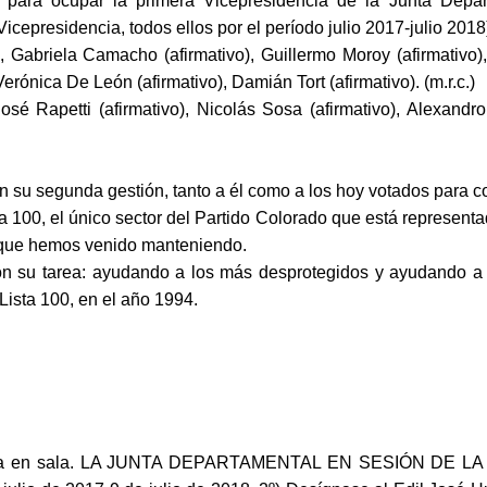
e para ocupar la primera Vicepresidencia de la Junta Depa
icepresidencia, todos ellos por el período julio 2017-julio 2018
 Gabriela Camacho (afirmativo), Guillermo Moroy (afirmativo), 
erónica De León (afirmativo), Damián Tort (afirmativo). (m.r.c.)
José Rapetti (afirmativo), Nicolás Sosa (afirmativo), Alexandro
 en su segunda gestión, tanto a él como a los hoy votados para 
ta 100, el único sector del Partido Colorado que está represent
a que hemos venido manteniendo.
con su tarea: ayudando a los más desprotegidos y ayudando 
Lista 100, en el año 1994.
rada en sala. LA JUNTA DEPARTAMENTAL EN SESIÓN DE LA 