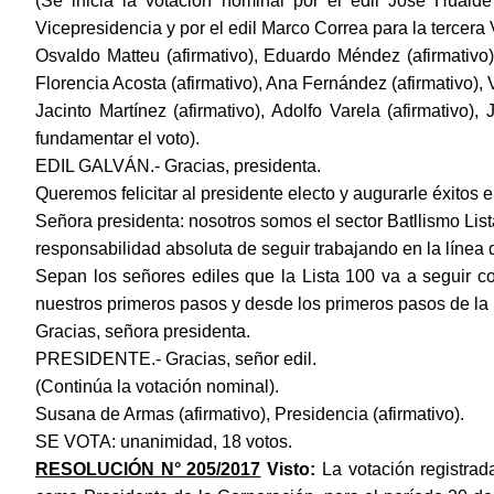
(Se inicia la votación nominal por el edil José Huald
Vicepresidencia y por el edil Marco Correa para la tercera V
Osvaldo Matteu (afirmativo), Eduardo Méndez (afirmativo),
Florencia Acosta (afirmativo), Ana Fernández (afirmativo), V
Jacinto Martínez (afirmativo), Adolfo Varela (afirmativo), 
fundamentar el voto).
EDIL GALVÁN.- Gracias, presidenta.
Queremos felicitar al presidente electo y augurarle éxitos
Señora presidenta: nosotros somos el sector Batllismo Lis
responsabilidad absoluta de seguir trabajando en la líne
Sepan los señores ediles que la Lista 100 va a seguir 
nuestros primeros pasos y desde los primeros pasos de la 
Gracias, señora presidenta.
PRESIDENTE.- Gracias, señor edil.
(Continúa la votación nominal).
Susana de Armas (afirmativo), Presidencia (afirmativo).
SE V
OTA: unanimidad, 18 votos.
RESOLUCIÓN N° 205/2017
Visto:
La votación regist