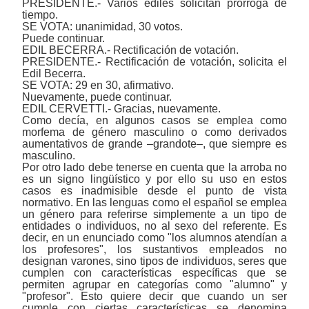
PRESIDENTE.- Varios ediles solicitan prórroga de
tiempo.
SE VOTA: unanimidad, 30 votos.
Puede continuar.
EDIL BECERRA.- Rectificación de votación.
PRESIDENTE.- Rectificación de votación, solicita el
Edil Becerra.
SE VOTA: 29 en 30, afirmativo.
Nuevamente, puede continuar.
EDIL CERVETTI.- Gracias, nuevamente.
Como decía, en algunos casos se emplea como
morfema de género masculino o como derivados
aumentativos de grande ‒grandote‒, que siempre es
masculino.
Por otro lado debe tenerse en cuenta que la arroba no
es un signo lingüístico y por ello su uso en estos
casos es inadmisible desde el punto de vista
normativo. En las lenguas como el español se emplea
un género para referirse simplemente a un tipo de
entidades o individuos, no al sexo del referente. Es
decir, en un enunciado como "los alumnos atendían a
los profesores", los sustantivos empleados no
designan varones, sino tipos de individuos, seres que
cumplen con características específicas que se
permiten agrupar en categorías como "alumno" y
"profesor". Esto quiere decir que cuando un ser
cumple con ciertas características se denomina