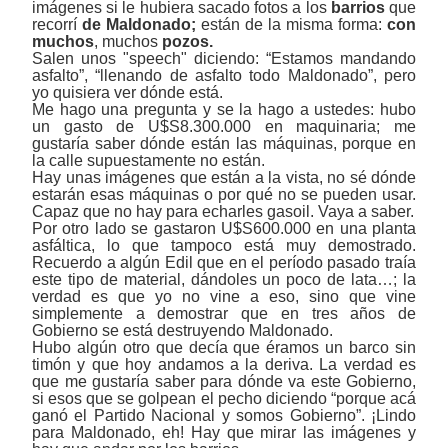
imágenes si le hubiera sacado fotos a los
barrios
que
recorrí
de Maldonado;
están de la misma forma:
con
muchos
, muchos
pozos.
Salen unos "speech" diciendo: “Estamos mandando
asfalto”, “llenando de asfalto todo Maldonado”, pero
yo quisiera ver dónde está.
Me hago una pregunta y se la hago a ustedes: hubo
un gasto de U$S8.300.000 en maquinaria; me
gustaría saber dónde están las máquinas, porque en
la calle supuestamente no están.
Hay unas imágenes que están a la vista, no sé dónde
estarán esas máquinas o por qué no se pueden usar.
Capaz que no hay para echarles gasoil. Vaya a saber.
Por otro lado se gastaron U$S600.000 en una planta
asfáltica, lo que tampoco está muy demostrado.
Recuerdo a algún Edil que en el período pasado traía
este tipo de material, dándoles un poco de lata…; la
verdad es que yo no vine a eso, sino que vine
simplemente a demostrar que en tres años de
Gobierno se está destruyendo Maldonado.
Hubo algún otro que decía que éramos un barco sin
timón y que hoy andamos a la deriva. La verdad es
que me gustaría saber para dónde va este Gobierno,
si esos que se golpean el pecho diciendo “porque acá
ganó el Partido Nacional y somos Gobierno”. ¡Lindo
para Maldonado, eh! Hay que mirar las imágenes y