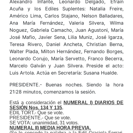
Alexandro Infante, Leonardo Delgado, Efraín
Acuña y los Ediles Suplentes: Natalia Freire,
Américo Lima, Carlos Stajano, Nelson Balladares,
Ana María Fernández, Valeria Silvera, Wilma
Noguez, Gabriela Camacho, Juan Agustoni, María
José Mafio, Javier Sena, Lilia Muniz, José Igarza,
Teresa Rivero, Daniel Ancheta, Christian Berna,
Walter Plada, Milton Hernández, Fernando Borges,
Leonardo Corujo, María Servetto, Franco Becerra,
Marcelo Galván y Juan Silvera. P
reside el acto:
Luis Artola
. Actúa en Secretaría: Susana Hualde.
PRESIDENTE.- Buenas noches. Siendo la hora
21:28 minutos, comenzamos la sesión.
Está a consideración el
NUMERAL I)
DIARIOS DE
SESIÓN Nos. 134 Y 135
.
EDIL TORT.- Que se vote.
PRESIDENTE.- Que se vote.
SE VOTA: unanimidad, 31 votos.
NUMERAL II) MEDIA HORA PREVIA.
(Se le concede la palabra a la Edil Graciela Ferrari,