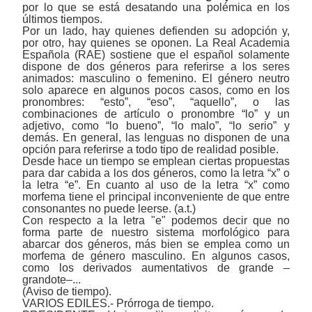
por lo que se está desatando una polémica en los
últimos tiempos.
Por un lado, hay quienes defienden su adopción y,
por otro, hay quienes se oponen. La Real Academia
Española (RAE) sostiene que el español solamente
dispone de dos géneros para referirse a los seres
animados: masculino o femenino. El género neutro
solo aparece en algunos pocos casos, como en los
pronombres: “esto”, “eso”, “aquello”, o las
combinaciones de artículo o pronombre “lo” y un
adjetivo, como “lo bueno”, “lo malo”, “lo serio” y
demás. En general, las lenguas no disponen de una
opción para referirse a todo tipo de realidad posible.
Desde hace un tiempo se emplean ciertas propuestas
para dar cabida a los dos géneros, como la letra “x” o
la letra “e”. En cuanto al uso de la letra “x” como
morfema tiene el principal inconveniente de que entre
consonantes no puede leerse. (a.t.)
Con respecto a la letra "e" podemos decir que no
forma parte de nuestro sistema morfológico para
abarcar dos géneros, más bien se emplea como un
morfema de género masculino. En algunos casos,
como los derivados aumentativos de grande ‒
grandote‒...
(Aviso de tiempo).
VARIOS EDILES.- Prórroga de tiempo.