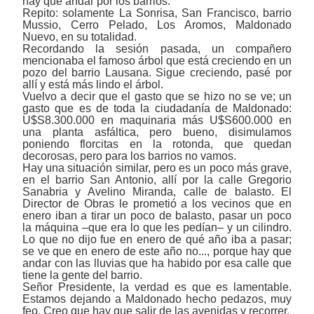
hay que andar por los barrios.
Repito: solamente La Sonrisa, San Francisco, barrio
Mussio, Cerro Pelado, Los Aromos, Maldonado
Nuevo, en su totalidad.
Recordando la sesión pasada, un compañero
mencionaba el famoso árbol que está creciendo en un
pozo del barrio Lausana. Sigue creciendo, pasé por
allí y está más lindo el árbol.
Vuelvo a decir que el gasto que se hizo no se ve; un
gasto que es de toda la ciudadanía de Maldonado:
U$S8.300.000 en maquinaria más U$S600.000 en
una planta asfáltica, pero bueno, disimulamos
poniendo florcitas en la rotonda, que quedan
decorosas, pero para los barrios no vamos.
Hay una situación similar, pero es un poco más grave,
en el barrio San Antonio, allí por la calle Gregorio
Sanabria y Avelino Miranda, calle de balasto. El
Director de Obras le prometió a los vecinos que en
enero iban a tirar un poco de balasto, pasar un poco
la máquina ‒que era lo que les pedían‒ y un cilindro.
Lo que no dijo fue en enero de qué año iba a pasar;
se ve que en enero de este año no..., porque hay que
andar con las lluvias que ha habido por esa calle que
tiene la gente del barrio.
Señor Presidente, la verdad es que es lamentable.
Estamos dejando a Maldonado hecho pedazos, muy
feo. Creo que hay que salir de las avenidas y recorrer.