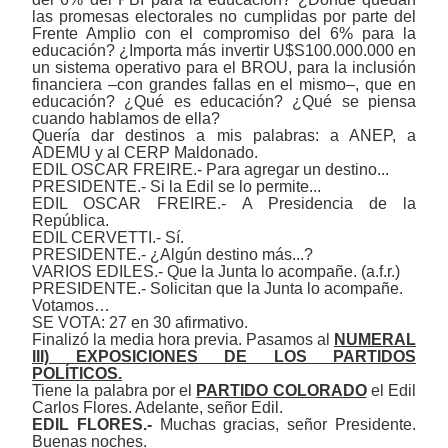
las promesas electorales no cumplidas por parte del
Frente Amplio con el compromiso del 6% para la
educación? ¿Importa más invertir U$S100.000.000 en
un sistema operativo para el BROU, para la inclusión
financiera ‒con grandes fallas en el mismo‒, que en
educación? ¿Qué es educación? ¿Qué se piensa
cuando hablamos de ella?
Quería dar destinos a mis palabras: a ANEP, a
ADEMU y al CERP Maldonado.
EDIL OSCAR FREIRE.- Para agregar un destino...
PRESIDENTE.- Si la Edil se lo permite...
EDIL OSCAR FREIRE.- A Presidencia de la
República.
EDIL CERVETTI.- Sí.
PRESIDENTE.- ¿Algún destino más...?
VARIOS EDILES.- Que la Junta lo acompañe. (a.f.r.)
PRESIDENTE.- Solicitan que la Junta lo acompañe.
Votamos…
SE VOTA: 27 en 30 afirmativo.
Finalizó la media hora previa. Pasamos al
NUMERAL
III) EXPOSICIONES DE LOS PARTIDOS
POLÍTICOS.
Tiene la palabra por el
PARTIDO COLORADO
el Edil
Carlos Flores. Adelante, señor Edil.
EDIL FLORES.-
Muchas gracias, señor Presidente.
Buenas noches.