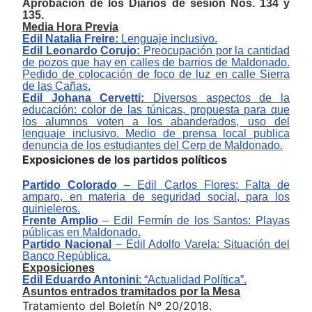
Aprobación de los Diarios de sesión Nos. 134 y
135.
Media Hora Previa
Edil Natalia Freire:
Lenguaje inclusivo.
Edil Leonardo Corujo:
Preocupación por la cantidad
de pozos que hay en calles de barrios de Maldonado.
Pedido de colocación de foco de luz en calle Sierra
de las Cañas.
Edil Johana Cervetti:
Diversos aspectos de la
educación: color de las túnicas, propuesta para que
los alumnos voten a los abanderados, uso del
lenguaje inclusivo. Medio de prensa local publica
denuncia de los estudiantes del Cerp de Maldonado.
Exposiciones de los partidos políticos
Partido Colorado
– Edil Carlos Flores:
Falta de
amparo, en materia de seguridad social, para los
quinieleros.
Frente Amplio
‒
Edil Fermín de los Santos: Playas
públicas en Maldonado.
Partido Nacional
– Edil Adolfo Varela: Situación del
Banco República.
Exposiciones
Edil Eduardo Antonini
:
“Actualidad Política”
.
Asuntos entrados tramitados por la Mesa
Tratamiento del Boletín Nº 20/2018.