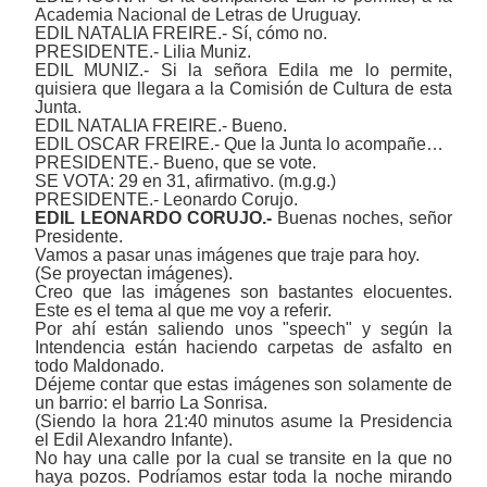
Academia Nacional de Letras de Uruguay.
EDIL NATALIA FREIRE.- Sí, cómo no.
PRESIDENTE.- Lilia Muniz.
EDIL MUNIZ.- Si la señora Edila me lo permite,
quisiera que llegara a la Comisión de Cultura de esta
Junta.
EDIL NATALIA FREIRE.- Bueno.
EDIL OSCAR FREIRE.- Que la Junta lo acompañe…
PRESIDENTE.- Bueno, que se vote.
SE VOTA: 29 en 31, afirmativo. (m.g.g.)
PRESIDENTE.- Leonardo Corujo.
EDIL LEONARDO CORUJO.-
Buenas noches, señor
Presidente.
Vamos a pasar unas imágenes que traje para hoy.
(Se proyectan imágenes).
Creo que las imágenes son bastantes elocuentes.
Este es el tema al que me voy a referir.
Por ahí están saliendo unos "speech" y según la
Intendencia están haciendo carpetas de asfalto en
todo Maldonado.
Déjeme contar que estas imágenes son solamente de
un barrio: el barrio La Sonrisa.
(Siendo la hora 21:40 minutos asume la Presidencia
el Edil Alexandro Infante).
No hay una calle por la cual se transite en la que no
haya pozos. Podríamos estar toda la noche mirando