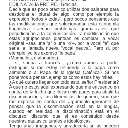
EDIL NATALIA FREIRE.- Gracias.
Decía que es poco práctico utilizar dos palabras para
desdoblar el plural de algo, como por ejemplo la
expresión “todos y todas”, pero pocos pensamos que
las modificaciones que solucionarían esta economía
lingüística traerían problemas gramaticales que
perjudicarían a la comunicación. La modificación que
estas agrupaciones plantean es cambiar la vocal
original ‒sea una “a” o una “o”‒, por la vocal “e”, que
sería la llamada nueva “vocal neutra”. Pero si, por
ejemplo, yo les expreso “le papa”...
(Murmullos, dialogados).
...‒sí, suena a francés‒, ¿cómo vamos a poder
distinguir si me estoy refiriendo a la papa como
alimento o al Papa de la Iglesia Católica? Si nos
ponemos a pensar, ejemplos como estos hay miles.
¿A qué quiero llegar con todo esto, señor Presidente?
A que no estoy aquí expresando que me encuentro en
contra de la lucha que llevan mis pares para abatir la
discriminación y las diferencias de género, sino que
me expreso en contra del argumento ignorante de
pensar que la discriminación está en la lengua,
cuando en realidad la discriminación está en el
discurso; discurso que sí es construido desde
nuestras pautas culturales e ideológicas.
Tengo unas imágenes, y agradecería si las pueden