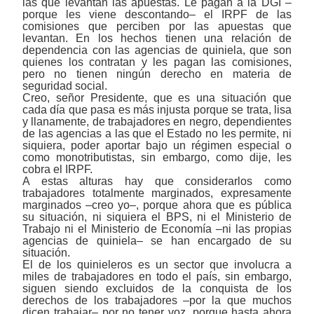
las que levantan las apuestas. Le pagan a la DGI ‒
porque les viene descontando‒ el IRPF de las
comisiones que perciben por las apuestas que
levantan. En los hechos tienen una relación de
dependencia con las agencias de quiniela, que son
quienes los contratan y les pagan las comisiones,
pero no tienen ningún derecho en materia de
seguridad social.
Creo, señor Presidente, que es una situación que
cada día que pasa es más injusta porque se trata, lisa
y llanamente, de trabajadores en negro, dependientes
de las agencias a las que el Estado no les permite, ni
siquiera, poder aportar bajo un régimen especial o
como monotributistas, sin embargo, como dije, les
cobra el IRPF.
A estas alturas hay que considerarlos como
trabajadores totalmente marginados, expresamente
marginados –creo yo–, porque ahora que es pública
su situación, ni siquiera el BPS, ni el Ministerio de
Trabajo ni el Ministerio de Economía –ni las propias
agencias de quiniela– se han encargado de su
situación.
El de los quinieleros es un sector que involucra a
miles de trabajadores en todo el país, sin embargo,
siguen siendo excluidos de la conquista de los
derechos de los trabajadores ‒por la que muchos
dicen trabajar‒ por no tener voz, porque hasta ahora