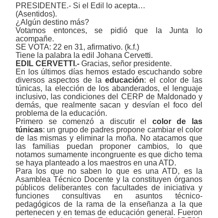
PRESIDENTE.- Si el Edil lo acepta…
(Asentidos).
¿Algún destino más?
Votamos entonces, se pidió que la Junta lo
acompañe.
SE VOTA: 22 en 31, afirmativo. (k.f.)
Tiene la palabra la edil Johana Cervetti.
EDIL CERVETTI.-
Gracias, señor presidente.
En los últimos días hemos estado escuchando sobre
diversos aspectos de la
educación
: el color de las
túnicas, la elección de los abanderados, el lenguaje
inclusivo, las condiciones del CERP de Maldonado y
demás, que realmente sacan y desvían el foco del
problema de la educación.
Primero se comenzó a discutir el
color de las
túnicas
:
un grupo de padres propone cambiar el color
de las mismas y eliminar la moña. No atacamos que
las familias puedan proponer cambios, lo que
notamos sumamente incongruente es que dicho tema
se haya planteado a los maestros en una ATD.
Para los que no saben lo que es una ATD, es la
Asamblea Técnico Docente y la constituyen órganos
públicos deliberantes con facultades de iniciativa y
funciones consultivas en asuntos técnico-
pedagógicos de la rama de la enseñanza a la que
pertenecen y en temas de educación general. Fueron