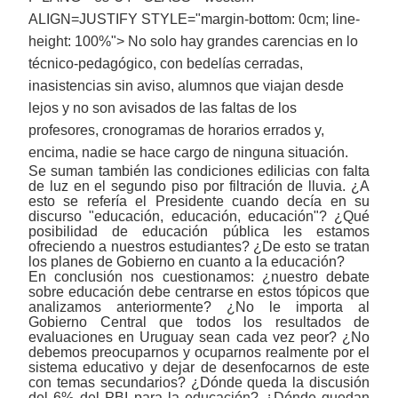
ALIGN=JUSTIFY STYLE="margin-bottom: 0cm; line-
height: 100%"> No solo hay grandes carencias en lo
técnico-pedagógico, con bedelías cerradas,
inasistencias sin aviso, alumnos que viajan desde
lejos y no son avisados de las faltas de los
profesores, cronogramas de horarios errados y,
encima, nadie se hace cargo de ninguna situación.
Se suman también las condiciones edilicias con falta
de luz en el segundo piso por filtración de lluvia. ¿A
esto se refería el Presidente cuando decía en su
discurso "educación, educación, educación"? ¿Qué
posibilidad de educación pública les estamos
ofreciendo a nuestros estudiantes? ¿De esto se tratan
los planes de Gobierno en cuanto a la educación?
En conclusión nos cuestionamos: ¿nuestro debate
sobre educación debe centrarse en estos tópicos que
analizamos anteriormente? ¿No le importa al
Gobierno Central que todos los resultados de
evaluaciones en Uruguay sean cada vez peor? ¿No
debemos preocuparnos y ocuparnos realmente por el
sistema educativo y dejar de desenfocarnos de este
con temas secundarios? ¿Dónde queda la discusión
del 6% del PBI para la educación? ¿Dónde quedan