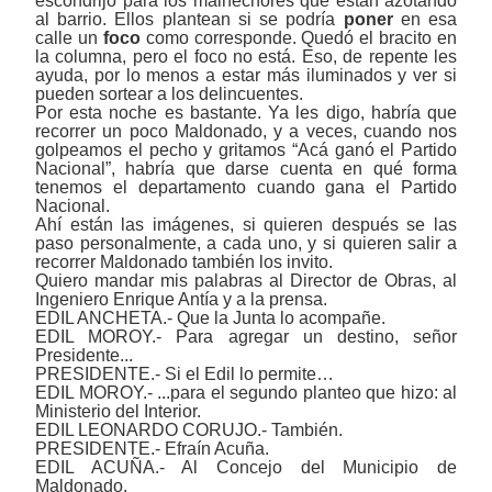
escondrijo para los malhechores que están azotando
al barrio. Ellos plantean si se podría
poner
en esa
calle un
foco
como corresponde. Quedó el bracito en
la columna, pero el foco no está. Eso, de repente les
ayuda, por lo menos a estar más iluminados y ver si
pueden sortear a los delincuentes.
Por esta noche es bastante. Ya les digo, habría que
recorrer un poco Maldonado, y a veces, cuando nos
golpeamos el pecho y gritamos “Acá ganó el Partido
Nacional”, habría que darse cuenta en qué forma
tenemos el departamento cuando gana el Partido
Nacional.
Ahí están las imágenes, si quieren después se las
paso personalmente, a cada uno, y si quieren salir a
recorrer Maldonado también los invito.
Quiero mandar mis palabras al Director de Obras, al
Ingeniero Enrique Antía y a la prensa.
EDIL ANCHETA.- Que la Junta lo acompañe.
EDIL MOROY.- Para agregar un destino, señor
Presidente...
PRESIDENTE.- Si el Edil lo permite…
EDIL MOROY.- ...para el segundo planteo que hizo: al
Ministerio del Interior.
EDIL LEONARDO CORUJO.- También.
PRESIDENTE.- Efraín Acuña.
EDIL ACUÑA.- Al Concejo del Municipio de
Maldonado.