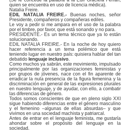
quien se encuentra en uso de licencia médica).
Natalia Freire.
EDIL NATALIA FREIRE.-
Buenas noches, señor
Presidente, compañeros y compañeras ediles.
Le voy a pedir si me ampara en el uso de la palabra
por el timbre, por favor, que está sonando y no para.
PRESIDENTE.- Es un tema técnico que ya lo están
solucionando.
EDIL NATALIA FREIRE.- En la noche de hoy quiero
hacer referencia a un tema polémico que está
teniendo lugar en nuestro país: quisiera hablar del tan
debatido
lenguaje inclusivo
.
Como muchos ya sabrán, este movimiento, impulsado
principalmente por las organizaciones feministas y
por grupos de jóvenes, nace con el fin aparente de
erradicar la nula presencia de la figura femenina y la
discriminación en general de las expresiones plurales
en nuestro lenguaje, y de ayudar, con ello, a combatir
las diferencias de género.
Todos somos conscientes de que en pleno siglo XXI
sigue habiendo diferencias entre el género masculino
y el femenino
‒
algunas de ellas absurdas
‒ y que
v
ivimos en una sociedad machista y patriarcal.
Antes de entrar en el lenguaje feminista, me gustaría
ahondar sobre el propósito del lenguaje en la
sociedad.