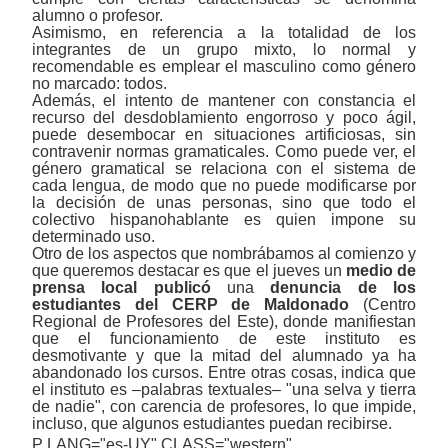
alumno o profesor.
Asimismo, en referencia a la totalidad de los
integrantes de un grupo mixto, lo normal y
recomendable es emplear el masculino como género
no marcado: todos.
Además, el intento de mantener con constancia el
recurso del desdoblamiento engorroso y poco ágil,
puede desembocar en situaciones artificiosas, sin
contravenir normas gramaticales. Como puede ver, el
género gramatical se relaciona con el sistema de
cada lengua, de modo que no puede modificarse por
la decisión de unas personas, sino que todo el
colectivo hispanohablante es quien impone su
determinado uso.
Otro de los aspectos que nombrábamos al comienzo y
que queremos destacar es que el jueves un
medio de
prensa local publicó
una
denuncia de los
estudiantes del CERP de Maldonado
(Centro
Regional de Profesores del Este), donde manifiestan
que el funcionamiento de este instituto es
desmotivante y que la mitad del alumnado ya ha
abandonado los cursos. Entre otras cosas, indica que
el instituto es ‒palabras textuales‒ "una selva y tierra
de nadie", con carencia de profesores, lo que impide,
incluso, que algunos estudiantes puedan recibirse.
P LANG="es-UY" CLASS="western"