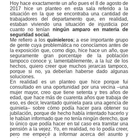
Hoy hace exactamente un año pues el 8 de agosto de
2017 hice un planteo en esta sala referido a la
situación en la que se encontraba una cantidad de
trabajadores del departamento que, en realidad,
estaban viviendo una situación de injusticia por
cuanto no tenían
ningún amparo en materia de
seguridad social.
Me refiero a los
quinieleros
; a ese importante grupo
de gente cuya problemática no conocíamos antes de
la exposición que, como digo, hice hace un año, que
seguramente gran porcentaje de la población
tampoco conoce y, lamentablemente, a la luz de los
hechos, quiero creer que muchos jerarcas tampoco,
porque si no, ya deberían haberse dado algunas
soluciones.
En realidad es un planteo que hice porque fui
consultado en una oportunidad por una vecina
‒
una
mujer mayor,
creo que tiene setenta y tres años de
edad
,
que hace más de cuarenta años que trabaja de
eso, es decir, levantado quiniela para una agencia de
quiniela
‒
sobre cómo podía hacer para obtener su
jubilación, porque de hecho había intentado hacerlo y
le habían informado que no tenía ningún derecho, que
lo único que podía hacer en tal caso era tramitar una
pensión a la vejez. Yo, en realidad, no lo podía creer,
pero me empecé a informar acerca del asunto y