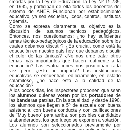
creadas por la Ley de Educación, la Ley Nº 15.739,
en 1985, y participan de ella todos los docentes del
sistema de ANEP. Funcionan por establecimiento
educativo, ya sea escuelas, liceos, centros, institutos
y demás.
Como se expresa claramente, su objetivo es la
discusión de asuntos técnicos pedagógicos.
Entonces, nos cuestionamos: ¿no hay suficientes
temas técnico-pedagógicos de la educación sobre los
cuales debamos discutir? ¿Es crucial, como está la
educación en nuestro país hoy, que debamos discutir
el color de las túnicas? ¿No nos urge tratar otros
temas más importantes que hacen realmente a la
educación? Las evaluaciones nos posicionan cada
vez peor; ¿esto no importa? Las instituciones
educativas se encuentran, ediliciamente, en estado
calamitoso, ¿no hace esto a la calidad de la
educación?
A los pocos días, los inspectores proponen que sean
los
alumnos
quienes
voten
por los
portadores
de
las
banderas patrias
. En la actualidad, y desde 1990,
los alumnos que llegan a 5º de escuela con buena
asistencia, con buena conducta y con calificaciones
de “Muy bueno” para arriba, son posibles candidatos
a abanderados, los que luego se exponen a votación.
Los alumnos son seleccionados previamente por
notas ‒tanto en conducta como en aplicación‒ para