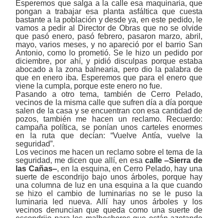
Esperemos que salga a la calle esa maquinaria, que
pongan a trabajar esa planta asfáltica que cuesta
bastante a la población y desde ya, en este pedido, le
vamos a pedir al Director de Obras que no se olvide
que pasó enero, pasó febrero, pasaron marzo, abril,
mayo, varios meses, y no apareció por el barrio San
Antonio, como lo prometió. Se le hizo un pedido por
diciembre, por ahí, y pidió disculpas porque estaba
abocado a la zona balnearia, pero dio la palabra de
que en enero iba. Esperemos que para el enero que
viene la cumpla, porque este enero no fue.
Pasando a otro tema, también de Cerro Pelado,
vecinos de la misma calle que sufren día a día porque
salen de la casa y se encuentran con esa cantidad de
pozos, también me hacen un reclamo. Recuerdo:
campaña política, se ponían unos carteles enormes
en la ruta que decían: “Vuelve Antía, vuelve la
seguridad”.
Los vecinos me hacen un reclamo sobre el tema de la
seguridad, me dicen que allí, en esa
calle
‒
Sierra de
las Cañas
‒
, en la esquina, en Cerro Pelado, hay una
suerte de escondrijo bajo unos árboles, porque hay
una columna de luz en una esquina a la que cuando
se hizo el cambio de luminarias no se le puso la
luminaria led nueva. Allí hay unos árboles y los
vecinos denuncian que queda como una suerte de