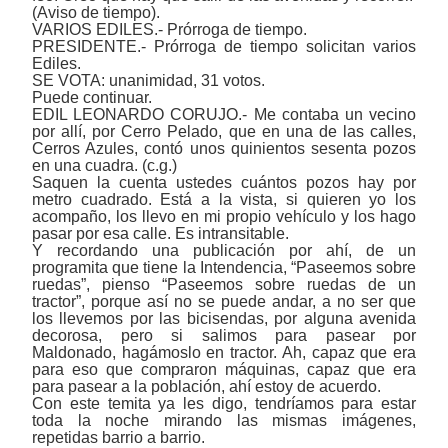
(Aviso de tiempo).
VARIOS EDILES.- Prórroga de tiempo.
PRESIDENTE.- Prórroga de tiempo solicitan varios
Ediles.
SE VOTA: unanimidad, 31 votos.
Puede continuar.
EDIL LEONARDO CORUJO.- Me contaba un vecino
por allí, por Cerro Pelado, que en una de las calles,
Cerros Azules, contó unos quinientos sesenta pozos
en una cuadra. (c.g.)
Saquen la cuenta ustedes cuántos pozos hay por
metro cuadrado. Está a la vista, si quieren yo los
acompaño, los llevo en mi propio vehículo y los hago
pasar por esa calle. Es intransitable.
Y recordando una publicación por ahí, de un
programita que tiene la Intendencia, “Paseemos sobre
ruedas”, pienso “Paseemos sobre ruedas de un
tractor”, porque así no se puede andar, a no ser que
los llevemos por las bicisendas, por alguna avenida
decorosa, pero si salimos para pasear por
Maldonado, hagámoslo en tractor. Ah, capaz que era
para eso que compraron máquinas, capaz que era
para pasear a la población, ahí estoy de acuerdo.
Con este temita ya les digo, tendríamos para estar
toda la noche mirando las mismas imágenes,
repetidas barrio a barrio.