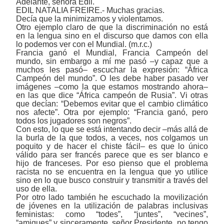
Adelante, señora Edil.
EDIL NATALIA FREIRE.- Muchas gracias.
Decía que la minimizamos y violentamos.
Otro ejemplo claro de que la discriminación no está
en la lengua sino en el discurso que damos con ella
lo podemos ver con el Mundial. (m.r.c.)
Francia ganó el Mundial, Francia Campeón del
mundo, sin embargo a mí me pasó ‒y capaz que a
muchos les pasó‒ escuchar la expresión: “África
Campeón del mundo”. O les debe haber pasado ver
imágenes ‒como la que estamos mostrando ahora‒
en las que dice “África campeón de Rusia”. Vi otras
que decían: “Debemos evitar que el cambio climático
nos afecte”. Otra por ejemplo: “Francia ganó, pero
todos los jugadores son negros”.
Con esto, lo que se está intentando decir ‒más allá de
la burla de la que todos, a veces, nos colgamos un
poquito y de hacer el chiste fácil‒ es que lo único
válido para ser francés parece que es ser blanco e
hijo de franceses. Por eso pienso que el problema
racista no se encuentra en la lengua que yo utilice
sino en lo que busco construir y transmitir a través del
uso de ella.
Por otro lado también he escuchado la movilización
de jóvenes en la utilización de palabras inclusivas
feministas: como “todes”, “juntes”, “vecines”,
“amigues” y sinceramente, señor Presidente, no tengo