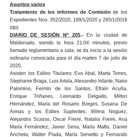
Asuntos varios
Tratamiento de los informes de Comisión
de los
Expedientes Nos. 352/2020, 189/1/2020 y 265/1/2016
(dp)
DIARIO DE SESIÓN Nº 205
.-
En la ciudad de
Maldonado, siendo la hora 21:04
minutos, previo
llamado reglamentario a sala, se da inicio a la sesión
ord
i
naria convocada para el día martes 7 de julio
de
20
20
.
Asisten los Ediles Titulares: Eva Abal, Marta Torres,
Stephanie Braga, Luis Artola, Alexandro Infante, Nario
Palomino, Fermín de los Santos, Efraín Acuña,
Enrique Triñanes, Leonardo Delgado, Milton
Hernández, María del Rosario Borges, Susana De
Armas y los Ediles Suplentes: Wilma Noguez,
Alejandra Scasso, Oscar Freire, Natalia Freire, Ana
María Fernández, Javier Sena, María Mafio, Daniel
Ancheta, Walter Plada,
M
aría Servetto y Fernando