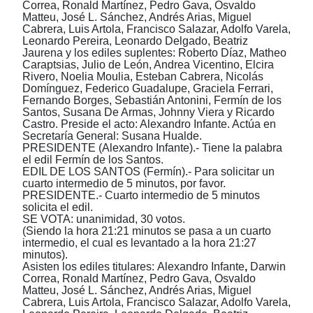
Correa,
Ronald Martínez,
Pedro Gava,
Osvaldo
Matteu, José L. Sánchez, Andrés Arias, Miguel
Cabrera, Luis Artola,
Francisco Salazar, Adolfo Varela,
Leonardo Pereira, Leonardo Delgado, Beatriz
Jaurena y
los
e
diles
s
uplentes:
Roberto Díaz, Matheo
Caraptsias, Julio
d
e León, Andrea Vicentino, Elcira
Rivero, Noelia Mouli
a
, Esteban Cabrera, Nicolás
Domínguez, Federico Guadalupe, Graciela Ferrari,
Fernando Borges, Sebastián Antonini, Fermín de los
Santos,
Susana De Armas,
Johnny Viera
y
Ricardo
Castro.
Preside el acto:
Alexandro Infante
. Actúa en
Secretaría General: Susana Hualde.
PRESIDENTE (Alexandro Infante).- Tiene la palabra
el edil Fermín de los Santos.
EDIL DE LOS SANTOS (Fermín).- Para solicitar un
cuarto intermedio de 5 minutos, por favor.
PRESIDENTE.- Cuarto intermedio de 5 minutos
solicita el edil.
SE VOTA: unanimidad, 30 votos.
(Siendo la hora 21:21 minutos se pasa a un cuarto
intermedio, el cual es levantado a la hora 21:27
minutos).
A
sisten los
e
diles
t
itulare
s:
Alexandro
Infante
,
Darwin
Correa,
Ronald Martínez,
Pedro Gava,
Osvaldo
Matteu, José L. Sánchez, Andrés Arias, Miguel
Cabrera, Luis Artola,
Francisco Salazar, Adolfo Varela,