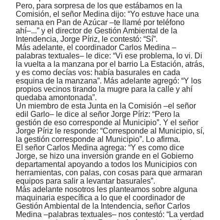
Pero, para sorpresa de los que estábamos en la
Comisión, el señor Medina dijo: “Yo estuve hace una
semana en Pan de Azúcar –te llamé por teléfono
ahí–...” y el director de Gestión Ambiental de la
Intendencia, Jorge Píriz, le contestó: “Sí”.
Más adelante, el coordinador Carlos Medina –
palabras textuales– le dice: “Vi ese problema, lo vi. Di
la vuelta a la manzana por el barrio La Estación, atrás,
y es como decías vos: había basurales en cada
esquina de la manzana”. Más adelante agregó: “Y los
propios vecinos tirando la mugre para la calle y ahí
quedaba amontonada”.
Un miembro de esta Junta en la Comisión –el señor
edil Garlo– le dice al señor Jorge Píriz: “Pero la
gestión de eso corresponde al Municipio”. Y el señor
Jorge Píriz le responde: “Corresponde al Municipio, sí,
la gestión corresponde al Municipio”. Lo afirma.
El señor Carlos Medina agrega: “Y es como dice
Jorge, se hizo una inversión grande en el Gobierno
departamental apoyando a todos los Municipios con
herramientas, con palas, con cosas para que armaran
equipos para salir a levantar basurales”.
Más adelante nosotros les planteamos sobre alguna
maquinaria específica a lo que el coordinador de
Gestión Ambiental de la Intendencia, señor Carlos
Medina –palabras textuales– nos contestó: “La verdad