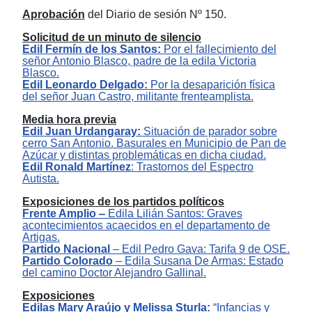
Aprobación
de
l
Diario de sesión N
º
1
50
.
Solicitud de un minuto de silencio
Edil
Fermín de los Santos
:
Por el fallecimiento del
señor
Antonio Blasco, padre de la edila Victoria
Blasco.
Edil
Leonardo Delgado
:
Por la desaparición física
del señor
Juan Castro, militante frenteamplista.
Media hora previa
E
dil
Juan Urdangaray
:
Situación de parador sobre
cerro San Antonio. Basurales en Municipio de Pan de
Azúcar y distintas p
roblemática
s
en dicha ciudad
.
Edil Ronald Martínez
:
Trastornos del Espectro
Autista.
Exposiciones de los partidos políticos
Frente Amplio
‒
Edil
a Lilián Santos
:
G
raves
acontecimientos acaecidos en el departamento de
Artigas.
Partido Nacional
‒
Edil
Pedro Gava
:
Tarifa 9 de OSE.
Partido Colorado
–
E
dil
a
Susana De Armas:
E
stado
d
el camino Doctor Alejandro Gallinal.
Exposici
ones
Edil
a
s
Mary Araújo y Melissa Sturla:
“
Infancias y