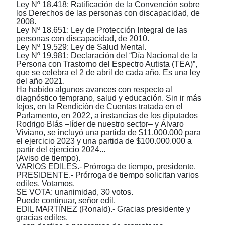
Ley Nº 18.418: Ratificación de la Convención sobre
los Derechos de las personas con discapacidad, de
2008.
Ley Nº 18.651: Ley de Protección Integral de las
personas con discapacidad, de 2010.
Ley Nº 19.529: Ley de Salud Mental.
Ley Nº 19.981: Declaración del “Día Nacional de la
Persona con Trastorno del Espectro Autista (TEA)”,
que se celebra el 2 de abril de cada año. Es una ley
del año 2021.
Ha habido algunos avances con respecto al
diagnóstico temprano, salud y educación. Sin ir más
lejos, en la Rendición de Cuentas tratada en el
Parlamento, en 2022, a instancias de los diputados
Rodrigo Blás ‒líder de nuestro sector‒ y Álvaro
Viviano, se incluyó una partida de $11.000.000 para
el ejercicio 2023 y una partida de $100.000.000 a
partir del ejercicio 2024...
(Aviso de tiempo).
VARIOS EDILES.- Prórroga de tiempo, presidente.
PRESIDENTE.- Prórroga de tiempo solicitan varios
ediles. Votamos.
SE VOTA: unanimidad, 30 votos.
Puede continuar, señor edil.
EDIL MARTÍNEZ (Ronald).- Gracias presidente y
gracias ediles.