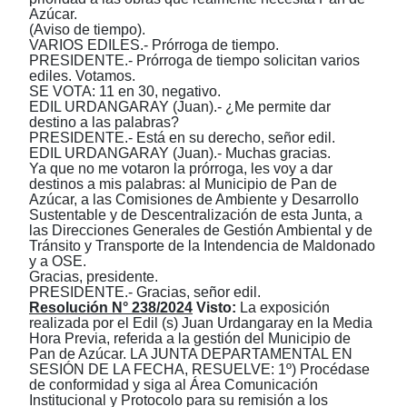
Azúcar.
(Aviso de tiempo).
VARIOS EDILES.- Prórroga de tiempo.
PRESIDENTE.- Prórroga de tiempo solicitan varios
ediles. Votamos.
SE VOTA: 11 en 30, negativo.
EDIL URDANGARAY (Juan).- ¿Me permite dar
destino a las palabras?
PRESIDENTE.- Está en su derecho, señor edil.
EDIL URDANGARAY (Juan).- Muchas gracias.
Ya que no me votaron la prórroga, les voy a dar
destinos a mis palabras: al Municipio de Pan de
Azúcar, a las Comisiones de Ambiente y Desarrollo
Sustentable y de Descentralización de esta Junta, a
las Direcciones Generales de Gestión Ambiental y de
Tránsito y Transporte de la Intendencia de Maldonado
y a OSE.
Gracias, presidente.
PRESIDENTE.- Gracias, señor edil.
Resolución N° 238/2024
Visto:
La exposición
realizada por el Edil (s) Juan Urdangaray en la Media
Hora Previa, referida a la gestión del Municipio de
Pan de Azúcar. LA JUNTA DEPARTAMENTAL EN
SESIÓN DE LA FECHA, RESUELVE: 1º) Procédase
de conformidad y siga al Área Comunicación
Institucional y Protocolo para su remisión a los