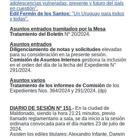
adolescencias vulneradas, presente y futuro del país
en cuestión".
Edil
Fermín de los Santos:
"Un Uruguay para todos
y todas".
Asuntos entrados tramitados por la Mesa
Tratamiento de
l
Bolet
ín
Nº 20/2024.
Asuntos entrados
Diligenciamiento de notas y solicitudes
elevadas
para su consideración en la presente sesión.
Comisión de Asuntos Internos
gestiona la inclusión
en el orden del día de la fecha de
l
Expediente N
°
291/2024.
Asuntos varios
Tratamiento de los informes de Comisión
de
l
os
Expediente
s
N
os.
364
/2024
y 291/2024
.
(dp)
DIARIO DE SESIÓN Nº 151
.-
En la ciudad de
Maldonado, siendo la hora 21:21 minutos, previo
llamado reglamentario a sala, se da inicio a la sesión
ordinaria convocada para el día martes 23 de julio de
2024.
Asisten los
e
diles
t
itulares: Alexandro
Infante,
Darwin