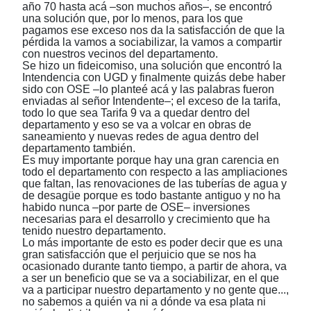
año 70 hasta acá
‒
son muchos años
‒
, se encontró
una solución que, por lo menos, para los que
pagamos ese exceso nos da la satisfacción de que la
pérdida la vamos a sociabilizar, la vamos a compartir
con nuestros vecinos del departamento.
Se hizo un fideicomiso, una solución que encontró la
Intendencia con UGD y finalmente quizás debe haber
sido con OSE
‒
lo planteé acá y
las palabras fueron
enviadas al señor Intendente
‒;
el exceso de la tarifa,
todo lo que sea Tarifa 9 va a quedar dentro del
departamento y eso se va a volcar en obras de
saneamiento y nuevas redes de agua dentro del
departamento también.
Es muy importante porque hay una gran carencia en
todo el departamento con respecto a las ampliaciones
que faltan, las renovaciones de las tuberías de agua y
de desagüe porque es todo bastante antig
u
o y no ha
habido nunca
‒
por parte de OSE
‒
inversiones
necesarias para el desarrollo y crecimiento que ha
tenido nuestro departamento.
Lo más importante de esto es poder decir que es una
gran satisfacción que el perjuicio que se nos ha
ocasionado durante tanto tiempo, a partir de ahora, va
a ser un beneficio que se va a sociabilizar, en el que
va a participar nuestro departamento y no gente que...,
no sabemos a quién va ni a dónde va esa plata ni