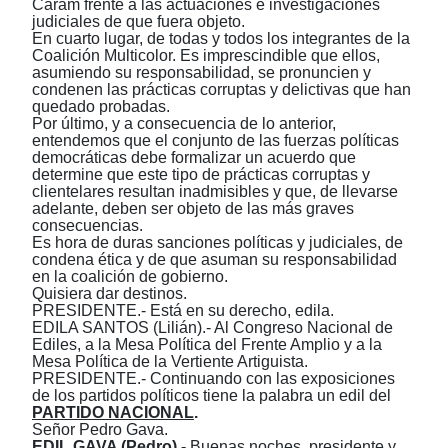
Caram frente a las actuaciones e investigaciones
judiciales de que fuera objeto.
En cuarto lugar, de todas y todos los integrantes de la
Coalición Multicolor. Es imprescindible que ellos,
asumiendo su responsabilidad, se pronuncien y
condenen las prácticas corruptas y delictivas que han
quedado probadas.
Por último, y a consecuencia de lo anterior,
entendemos que el conjunto de las fuerzas políticas
democráticas debe formalizar un acuerdo que
determine que este tipo de prácticas corruptas y
clientelares resultan inadmisibles y que, de llevarse
adelante, deben ser objeto de las más graves
consecuencias.
Es hora de duras sanciones políticas y judiciales, de
condena ética y de que asuman su responsabilidad
en la coalición de gobierno.
Quisiera dar destinos.
PRESIDENTE.- Está en su derecho, edila.
EDILA SANTOS (Lilián).- Al Congreso Nacional de
Ediles, a la Mesa Política del Frente Amplio y a la
Mesa Política de la Vertiente Artiguista.
PRESIDENTE.- Continuando con las exposiciones
de los partidos políticos tiene la palabra un edil del
PARTIDO NACIONAL
.
Señor Pedro Gava.
EDIL GAVA (Pedro).-
Buenas noches, presidente y