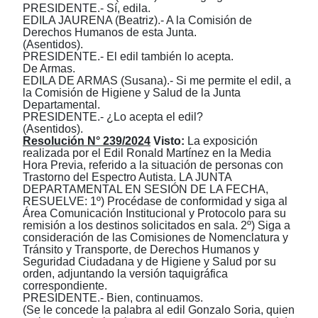
PRESIDENTE.- Sí, edila.
EDILA JAURENA (Beatriz).- A la Comisión de
Derechos Humanos de esta Junta.
(Asentidos).
PRESIDENTE.- El edil también lo acepta.
De Armas.
EDILA DE ARMAS (Susana).- Si me permite el edil, a
la Comisión de Higiene y Salud de la Junta
Departamental.
PRESIDENTE.- ¿Lo acepta el edil?
(Asentidos).
Resolución N° 239/2024
Visto:
La exposición
realizada por el Edil Ronald Martínez en la Media
Hora Previa, referido a la situación de personas con
Trastorno del Espectro Autista. LA JUNTA
DEPARTAMENTAL EN SESIÓN DE LA FECHA,
RESUELVE: 1º) Procédase de conformidad y siga al
Área Comunicación Institucional y Protocolo para su
remisión a los destinos solicitados en sala. 2º) Siga a
consideración de las Comisiones de Nomenclatura y
Tránsito y Transporte, de Derechos Humanos y
Seguridad Ciudadana y de Higiene y Salud por su
orden, adjuntando la versión taquigráfica
correspondiente.
PRESIDENTE.- Bien, continuamos.
(Se le concede la palabra al edil Gonzalo Soria, quien