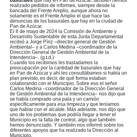
basurales
que hay en Pan de Azúcar; también hemos
realizado pedidos de informes, siempre desde la
bancada del Frente Amplio, aunque ahora no
solamente es el Frente Amplio el que hace las
denuncias de los basurales que hay en la ciudad de
Pan de Azúcar.
El 8 de mayo de 2024 la Comisión de Ambiente y
Desarrollo Sustentable de esta Junta Departamental
recibió a Jorge Píriz
‒
director general de Gestión
Ambiental
‒
y a Carlos Medina
‒
coordinador de la
Dirección General de Gestión Ambiental de la
Intendencia
‒
. (g.t.d.)
Cuando los recibimos les trasladamos la
preocupación por la cantidad de basurales que hay
en Pan de Azúcar y ahí les consultábamos si había un
plan previsto, es decir, de qué forma estaban
colaborando con el Municipio. Sobre eso el señor
Carlos Medina –coordinador de la Dirección General
de Gestión Ambiental de la Intendencia– nos dijo que
se había comprado una pala y un camión
específicamente para esa limpieza y que teníamos
que hablar con el alcalde. Más adelante, nos dijo que
uno de los problemas que podría llegar a tener el
Municipio es la falta de control, algo que también
hemos denunciado. Y también nos informó sobre los
diferentes apoyos que ha realizado la Dirección al
Municipio.