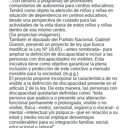
...con destino a programas de promotores
comunitarios de autonomía para centros educativos.
Tendrá como objeto la atención de niños y niñas en
situación de dependencia en centros educativos,
desde una perspectiva de cuidado para las
actividades de la vida diaria de estos niños y niñas
dentro de ese mismo centro.
(Se proyectan imágenes).
También el diputado del Partido Nacional, Gabriel
Gianoli, presentó un proyecto de ley que busca
modificar la Ley Nº 18.651 ‒antes nombrada‒ para
ampliar la definición de discapacidad e incluir a las
personas con discapacidades no visibles. Esta
iniciativa tiene como objetivo garantizar la plena
inclusión y protección de este colectivo a menudo
invisible para la sociedad. (m.g.g.)
El proyecto propone incorporar la característica de no
visible a la definición de discapacidad presente en el
artículo 2 de la ley. De esta manera, las personas con
discapacidad quedarían definidas como: “toda
persona que padezca o presente una alteración
funcional permanente o prolongada, visible o no
visible, física
‒
motriz, sensorial, orgánica o visceral
‒
o
mental
‒
intelectual y/o psíquica
‒
que en relación a su
edad y medio social implique desventajas
considerables para su integración familiar, social,
educacional o laboral”.