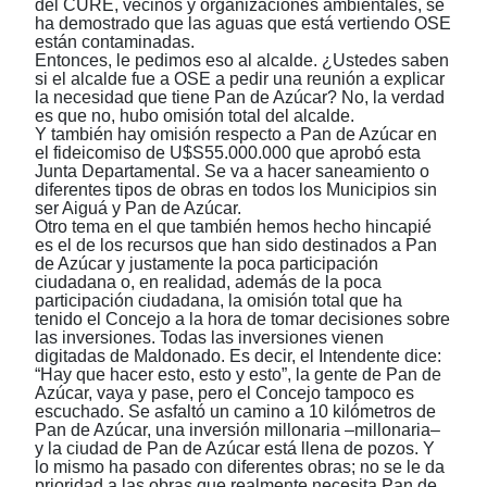
del CURE, vecinos y organizaciones ambientales, se
ha demostrado que las aguas que está vertiendo OSE
están contaminadas.
Entonces, le pedimos eso al alcalde. ¿Ustedes saben
si el alcalde fue a OSE a pedir una reunión a explicar
la necesidad que tiene Pan de Azúcar? No, la verdad
es que no, hubo omisión total del alcalde.
Y también hay omisión respecto a Pan de Azúcar en
el fideicomiso de U$S55.000.000 que aprobó esta
Junta Departamental. Se va a hacer saneamiento o
diferentes tipos de obras en todos los Municipios sin
ser Aiguá y Pan de Azúcar.
Otro tema en el que también hemos hecho hincapié
es el de los recursos que han sido destinados a Pan
de Azúcar y justamente la poca participación
ciudadana o, en realidad, además de la poca
participación ciudadana, la omisión total que ha
tenido el Concejo a la hora de tomar decisiones sobre
las inversiones. Todas las inversiones vienen
digitadas de Maldonado. Es decir, el Intendente dice:
“Hay que hacer esto, esto y esto”, la gente de Pan de
Azúcar, vaya y pase, pero el Concejo tampoco es
escuchado. Se asfaltó un camino a 10 kilómetros de
Pan de Azúcar, una inversión millonaria ‒millonaria‒
y la ciudad de Pan de Azúcar está llena de pozos. Y
lo mismo ha pasado con diferentes obras; no se le da
prioridad a las obras que realmente necesita Pan de