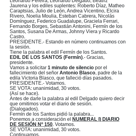
Leonardo Pereira, Leonardo Delgado, Beatriz
Jaurena y
los
e
diles
s
uplentes:
Roberto Díaz, Matheo
Caraptsias, Julio
d
e León, Andrea Vicentino, Elcira
Rivero, Noelia Mouli
a
, Esteban Cabrera, Nicolás
Domínguez, Federico Guadalupe, Graciela Ferrari,
Fernando Borges, Sebastián Antonini, Fermín de los
Santos,
Susana De Armas,
Johnny Viera
y
Ricardo
Castro.
PRESIDENTE.- Estando en número continuamos con
la sesión.
Tiene la palabra el edil Fermín de los Santos.
EDIL DE LOS SANTOS (Fermín)
.- Gracias,
presidente.
Vamos a solicitar
1 minuto de silencio
por el
fallecimiento del señor
Antonio Blasco
, padre de la
edila Victoria Blasco, que falleció días pasados.
PRESIDENTE.- Votamos.
SE VOTA: unanimidad, 30 votos.
(Así se hace).
Antes de darle la palabra al edil Delgado quiero decir
que omitimos votar el diario de sesión.
(Dialogados).
Fermín de los Santos pidió la palabra...
Ponemos a consideración el
NUMERAL I) DIARIO
DE SESIÓN Nº 150
. Votamos.
SE VOTA: unanimidad, 30 votos.
Continuamos.