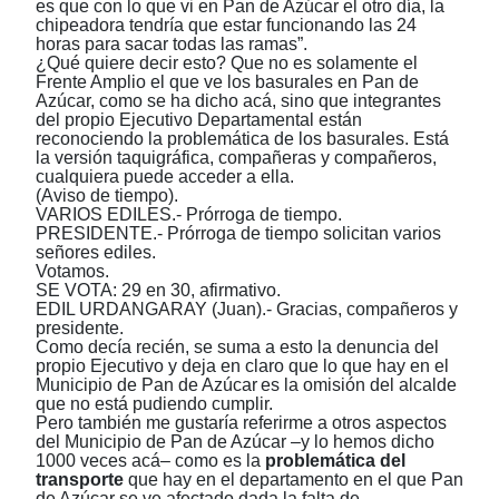
es que con lo que vi en Pan de Azúcar el otro día, la
chipeadora tendría que estar funcionando las 24
horas para sacar todas las ramas”.
¿Qué quiere decir esto? Que no es solamente el
Frente Amplio el que ve los basurales en Pan de
Azúcar, como se ha dicho acá, sino que integrantes
del propio Ejecutivo Departamental están
reconociendo la problemática de los basurales. Está
la versión taquigráfica, compañeras y compañeros,
cualquiera puede acceder a ella.
(Aviso de tiempo).
VARIOS EDILES.- Prórroga de tiempo.
PRESIDENTE.- Prórroga de tiempo solicitan varios
señores ediles.
Votamos.
SE VOTA: 29 en 30, afirmativo.
EDIL URDANGARAY (Juan).- Gracias, compañeros y
presidente.
Como decía recién, se suma a esto la denuncia del
propio Ejecutivo y deja en claro que lo que hay en el
Municipio de Pan de Azúcar
es la omisión del alcalde
que no está pudiendo cumplir.
Pero también me gustaría referirme a otros aspectos
del Municipio de
Pan de Azúcar
–y lo hemos dicho
1000 veces acá– como es la
problemática del
transporte
que hay en el departamento en el que Pan
de Azúcar se ve afectado dada la falta de