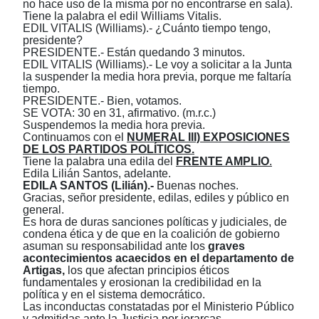
no hace uso de la misma por no encontrarse en sala).
Tiene la palabra el edil Williams Vitalis.
EDIL VITALIS (Williams).- ¿Cuánto tiempo tengo,
presidente?
PRESIDENTE.- Están quedando 3 minutos.
EDIL VITALIS (Williams).- Le voy a solicitar a la Junta
la suspender la media hora previa, porque me faltaría
tiempo.
PRESIDENTE.- Bien, votamos.
SE VOTA: 30 en 31, afirmativo. (m.r.c.)
Suspendemos la media hora previa.
Continuamos con el
NUMERAL III) EXPOSICIONES
DE LOS PARTIDOS POLÍTICOS.
Tiene la palabra una edila del
FRENTE AMPLIO
.
Edila Lilián Santos, adelante.
EDILA SANTOS (Lilián).-
Buenas noches.
Gracias, señor presidente, edilas, ediles y público en
general.
Es hora de duras sanciones políticas y judiciales, de
condena ética y de que en la coalición de gobierno
asuman su responsabilidad ante los
graves
acontecimientos acaecidos en el departamento de
Artigas,
los
que afectan principios éticos
fundamentales y erosionan la credibilidad en la
política y en el sistema democrático.
Las inconductas constatadas por el Ministerio Público
y admitidas ante la Justicia por jerarcas