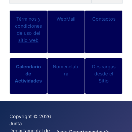
Artículos
Términos y
WebMail
Contactos
condiciones
de uso del
sitio web
Calendario
Nomenclatu
Descargas
de
ra
desde el
Actividades
Sitio
Copyright © 2026
Junta
Departamental de
Junta Departamental de