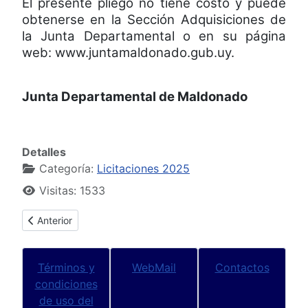
El presente pliego no tiene costo y puede
obtenerse en la Sección Adquisiciones de
la Junta Departamental o en su página
web: www.juntamaldonado.gub.uy.
Junta Departamental de Maldonado
Detalles
Categoría:
Licitaciones 2025
Visitas: 1533
Artículo anterior: Licitación Pública Nº 1/2025
Anterior
Términos y
WebMail
Contactos
condiciones
de uso del