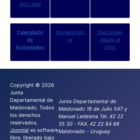
sitio web
Calendario
Nomenclatu
Descargas
de
ra
desde el
Actividades
Sitio
Copyright © 2026
Junta
Departamental de
Junta Departamental de
Maldonado. Todos
Maldonado 18 de Julio 547 y
los derechos
Manuel Ledesma Tel. 42 22
reservados.
35 30 - FAX. 42 22 84 68
Joomla!
es software
Maldonado - Uruguay
libre, liberado bajo